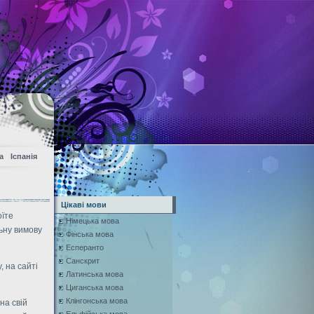
а
Іспанія
Цікаві мови
оїте
Німецька мова
льну вимову
Фінська мова
Есперанто
Санскрит
, на сайті
Латинська мова
Циганська мова
Клінгонська мова
на свій