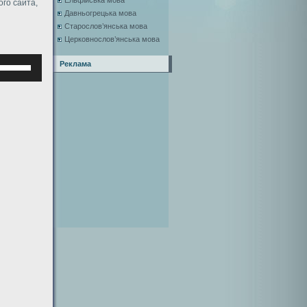
Ельфійська мова
ого сайта,
Давньогрецька мова
Старослов’янська мова
Церковнослов’янська мова
Используйте
Реклама
клавиши
верх/
низ,
чтобы
увеличить
или
уменьшить
ромкость.