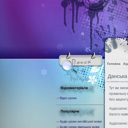
Головна
Ау
Данська
Відеоматеріали
Тут ви змож
правильну в
Відео уроки
без акценту
Аудіозапис 
Популярне
багато нав
Аудіо уроки англійської мови
Аудіозапис
Аудіо уроки німецької мови