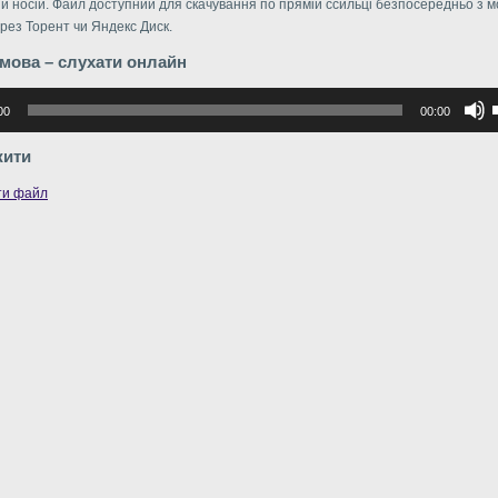
й носій. Файл доступний для скачування по прямій ссильці безпосередньо з м
рез Торент чи Яндекс Диск.
мова – слухати онлайн
р
00
00:00
в
жити
в
ти файл
г