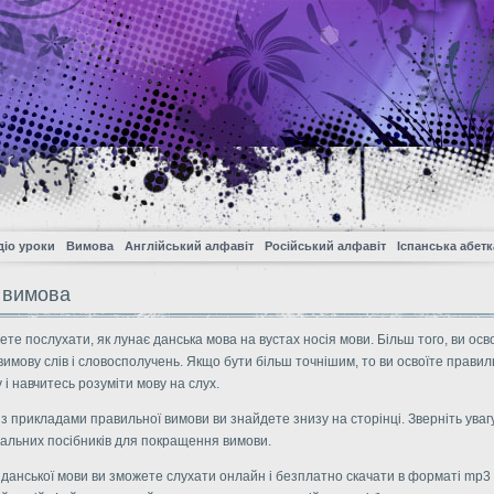
діо уроки
Вимова
Англійський алфавіт
Російський алфавіт
Іспанська абетк
 вимова
ете послухати, як лунає данська мова на вустах носія мови. Більш того, ви осв
имову слів і словосполучень. Якщо бути більш точнішим, то ви освоїте прави
 і навчитесь розуміти мову на слух.
з прикладами правильної вимови ви знайдете знизу на сторінці. Зверніть увагу
чальних посібників для покращення вимови.
 данської мови ви зможете слухати онлайн і безплатно скачати в форматі mp3 