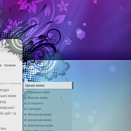
а
Іспанія
Цікаві мови
Розділ
Німецька мова
ської мови
Фінська мова
еред
Есперанто
мхарської
Санскрит
ій сайт та
Латинська мова
Циганська мова
Клінгонська мова
 без