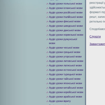
реєстрації
Аудіо уроки польської мови
здійснюєтьс
Аудіо уроки іспанської мови
форматі mp
Аудіо уроки російської мови
решт, запи
Аудіо уроки італійської мови
Аудіо уроки фінської мови
ретельно пе
Аудіо уроки шведської мови
Сподобався
Аудіо уроки данської мови
Аудіо уроки норвезької мови
Слухати
Аудіо уроки румунської
мови
Завантажи
Аудіо уроки чеської мови
Аудіо уроки грецької мови
Аудіо уроки угорської мови
Аудіо уроки литовської мови
Аудіо уроки латиської мови
Аудіо уроки естонської мови
Аудіо уроки турецької мови
Аудіо уроки тайської мови
Аудіо уроки японської мови
Аудіо уроки китайської мови
Аудіо уроки корейської мови
Аудіо уроки арабської мови
Аудіо уроки івриту