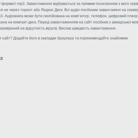
 у форматі mp3. Завантаження відбувається за прямим посиланням з мого серв
я не через торент або Яндекс Диск. Всі аудіо посібники завантажені на серве
3. Аудіокнига може бути скопійована на комп’ютер, телефон, цифровий плеєр,
сана на компакт-диск. Перед завантаженням на сайт посібник з амхарської мов
ревірений на відсутність вірусів. Висока швидкість завантаження.
 сайт? Додайте його в закладки браузера та порекомендуйте знайомим.
ти