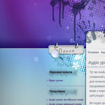
Головна
Ау
Аудіо у
Відеоматеріали
Тут ви знай
створений д
Відео уроки
для початкі
продовжуюч
мови з перп
Популярне
цей розділ 
Аудіо уроки англійської мови
Всі аудіо 
Аудіо уроки німецької мови