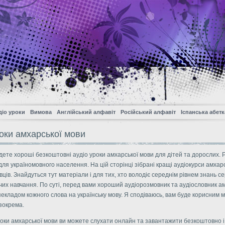
діо уроки
Вимова
Англійський алфавіт
Російський алфавіт
Іспанська абетк
роки амхарської мови
дете хороші безкоштовні аудіо уроки амхарської мови для дітей та дорослих. 
ля україномовного населення. На цій сторінці зібрані кращі аудіокурси амхар
вців. Знайдуться тут матеріали і для тих, хто володіє середнім рівнем знань с
их навчання. По суті, перед вами хороший аудіорозмовник та аудіословник а
екладом кожного слова на українську мову. Я сподіваюсь, вам буде корисним м
зокрема.
уроки амхарської мови ви можете слухати онлайн та завантажити безкоштовно і