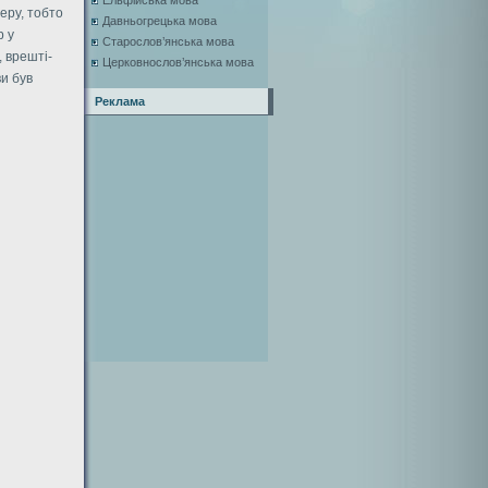
Ельфійська мова
еру, тобто
Давньогрецька мова
р у
Старослов’янська мова
 врешті-
Церковнослов’янська мова
и був
Реклама