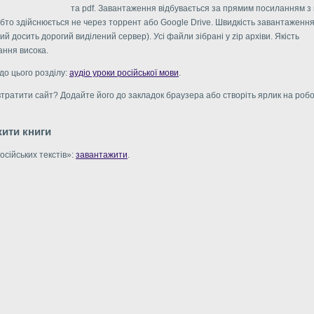
та pdf. Завантаження відбувається за прямим посиланням з
обто здійснюється не через торрент або Google Drive. Швидкість завантаження
й досить дорогий виділений сервер). Усі файли зібрані у zip архіви. Якість
ння висока.
 до цього розділу:
аудіо уроки російської мови
.
втратити сайт? Додайте його до закладок браузера або створіть ярлик на роб
ити книги
осійських текстів»:
завантажити
.