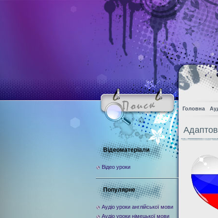
Головна
Ау
Адаптов
Відеоматеріали
Відео уроки
Популярне
Аудіо уроки англійської мови
Аудіо уроки німецької мови