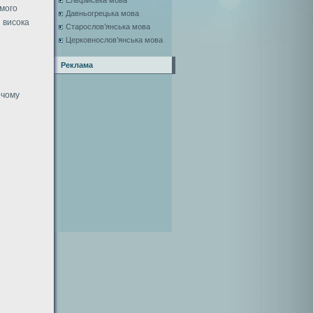
Ельфійська мова
 мого
Давньогрецька мова
 висока
Старослов’янська мова
Церковнослов’янська мова
Реклама
очому