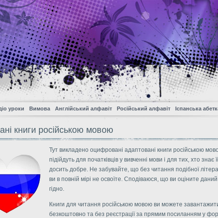
діо уроки
Вимова
Англійський алфавіт
Російський алфавіт
Іспанська абетк
ані книги російською мовою
Тут викладено оцифровані адаптовані книги російською мов
підійдуть для початківців у вивченні мови і для тих, хто знає ї
досить добре. Не забувайте, що без читання подібної літер
ви в повній мірі не освоїте. Сподіваюся, що ви оціните даний
гідно.
Книги для читання російською мовою ви можете завантажит
безкоштовно та без реєстрації за прямим посиланням у фор