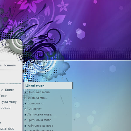
а
Іспанія
Цікаві мови
ою. Книги
Німецька мова
ї вже
Фінська мова
атури мову
Есперанто
 розділ
Санскрит
Латинська мова
Циганська мова
и
Клінгонська мова
маті doc