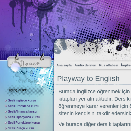
Ana sayfa
Audio dersleri
Rus alfabesi
İngili
Playway to English
İlginç diller
Burada ingilizce öğrenmek için ‘
kitapları yer almaktadır. Ders k
Sesli İngilizce kursu
öğrenmeye karar verenler için ö
Sesli Fransızca kursu
Sesli Almanca kursu
sitenin kendisini takdir edersini
Sesli İspanyolca kursu
Sesli Portekizce kursu
Ve burada diğer ders kitaplarını
Sesli Rusça kursu