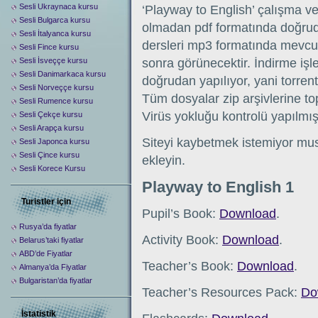
Sesli Ukraynaca kursu
‘Playway to English’ çalışma ve 
Sesli Bulgarca kursu
olmadan pdf formatında doğrudan
Sesli İtalyanca kursu
dersleri mp3 formatında mevcut
Sesli Fince kursu
Sesli İsveççe kursu
sonra görünecektir. İndirme iş
Sesli Danimarkaca kursu
doğrudan yapılıyor, yani torre
Sesli Norveççe kursu
Tüm dosyalar zip arşivlerine topl
Sesli Rumence kursu
Virüs yokluğu kontrolü yapılmışt
Sesli Çekçe kursu
Sesli Arapça kursu
Siteyi kaybetmek istemiyor mus
Sesli Japonca kursu
Sesli Çince kursu
ekleyin.
Sesli Korece Kursu
Playway to English 1
Turistler için
Pupil’s Book:
Download
.
Rusya’da fiyatlar
Activity Book:
Download
.
Belarus’taki fiyatlar
ABD’de Fiyatlar
Teacher’s Book:
Download
.
Almanya’da Fiyatlar
Bulgaristan’da fiyatlar
Teacher’s Resources Pack:
Do
İstatistik