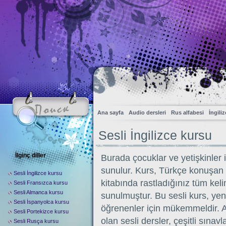
Ana sayfa
Audio dersleri
Rus alfabesi
İngili
Sesli İngilizce kursu
İlginç diller
Burada çocuklar ve yetişkinler iç
sunulur. Kurs, Türkçe konuşan ö
Sesli İngilizce kursu
kitabında rastladığınız tüm keli
Sesli Fransızca kursu
Sesli Almanca kursu
sunulmuştur. Bu sesli kurs, yeni 
Sesli İspanyolca kursu
öğrenenler için mükemmeldir. A
Sesli Portekizce kursu
olan sesli dersler, çeşitli sınav
Sesli Rusça kursu