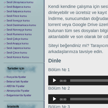
Sesli Ukraynaca kursu
Kendi kendine çalışma için sesl
Sesli Bulgarca kursu
Sesli İtalyanca kursu
dinleyebilir ve ücretsiz ve kayı
Sesli Fince kursu
İndirme, sunucumdan doğrudan bi
Sesli İsveççe kursu
torrent veya Google Drive üzer
Sesli Danimarkaca kursu
Sesli Norveççe kursu
bulunan tüm ses dosyaları bilgis
Sesli Rumence kursu
aktarılabilir ve son olarak bir cd
Sesli Çekçe kursu
Sesli Arapça kursu
Siteyi beğendiniz mi? Tarayıcın
Sesli Japonca kursu
arkadaşlarınıza tavsiye edin.
Sesli Çince kursu
Sesli Korece Kursu
Dinle
Turistler için
Bölüm № 1
Rusya’da fiyatlar
Аудиоплеер
00:00
Belarus’taki fiyatlar
ABD’de Fiyatlar
Bölüm № 2
Almanya’da Fiyatlar
Bulgaristan’da fiyatlar
Аудиоплеер
00:00
Bölüm № 3
İstatistik