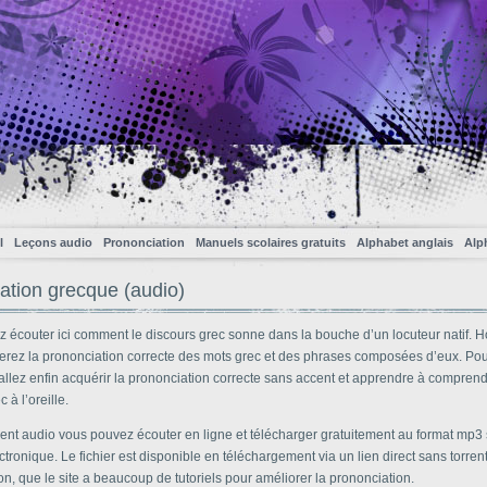
l
Leçons audio
Prononciation
Manuels scolaires gratuits
Alphabet anglais
Alp
ation grecque (audio)
 écouter ici comment le discours grec sonne dans la bouche d’un locuteur natif. Ho
serez la prononciation correcte des mots grec et des phrases composées d’eux. Pou
allez enfin acquérir la prononciation correcte sans accent et apprendre à comprend
 à l’oreille.
ent audio vous pouvez écouter en ligne et télécharger gratuitement au format mp3 
ctronique. Le fichier est disponible en téléchargement via un lien direct sans torrent
ion, que le site a beaucoup de tutoriels pour améliorer la prononciation.