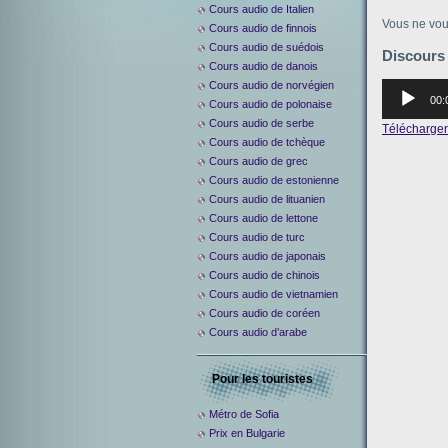
Cours audio de Italien
Vous ne vou
Cours audio de finnois
Cours audio de suédois
Discours
Cours audio de danois
Cours audio de norvégien
Аудиоплее
00:
Cours audio de polonaise
Cours audio de serbe
Télécharger 
Cours audio de tchèque
Cours audio de grec
Cours audio de estonienne
Cours audio de lituanien
Cours audio de lettone
Cours audio de turc
Cours audio de japonais
Cours audio de chinois
Cours audio de vietnamien
Cours audio de coréen
Cours audio d’arabe
Pour les touristes
Métro de Sofia
Prix en Bulgarie