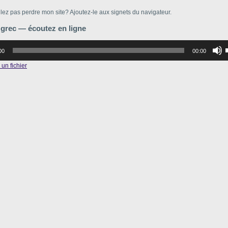
lez pas perdre mon site? Ajoutez-le aux signets du navigateur.
 grec — écoutez en ligne
р
00
00:00
в
un fichier
в
г