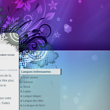
habet russe
Langues intéressantes
rs de là,
Grec ancien
r être plus
Solresol
re le
Slovio
Loglan
Langue klingon
sur votre
Langue des elfes
. Faites
La langue de Na’vi