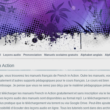
l
Leçons audio
Prononciation
Manuels scolaires gratuits
Alphabet anglais
Alp
n Action
ge, vous trouverez les manuels français de French in Action. Outre les manuels, vo
galement d’autres supports pédagogiques pour le cours français. Le cours est bien
entissage. Je pense que vous ne serez pas déçu par le matériel pédagogique présen
télécharger les manuels French in Action gratuitement et sans inscription via le lie
 Les leçons audio des manuels sont disponibles au format mp3. Le téléchargement d
s pratique que le téléchargement via torrent ou via Google Drive. Peut-être ajoute
ossibilité d’écouter des leçons audio en ligne. Tous les tutoriels sont dans des archi