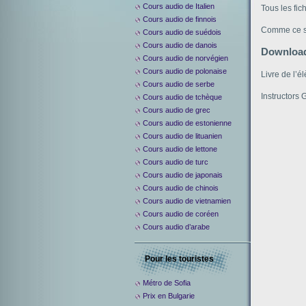
Cours audio de Italien
Tous les fic
Cours audio de finnois
Comme ce si
Cours audio de suédois
Cours audio de danois
Downloa
Cours audio de norvégien
Cours audio de polonaise
Livre de l’é
Cours audio de serbe
Instructors 
Cours audio de tchèque
Cours audio de grec
Cours audio de estonienne
Cours audio de lituanien
Cours audio de lettone
Cours audio de turc
Cours audio de japonais
Cours audio de chinois
Cours audio de vietnamien
Cours audio de coréen
Cours audio d’arabe
Pour les touristes
Métro de Sofia
Prix en Bulgarie