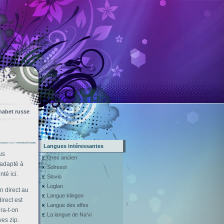
habet russe
Langues intéressantes
us
Grec ancien
 adapté à
Solresol
té ici.
Slovio
Loglan
n direct au
Langue klingon
irect est
Langue des elfes
ra-t-on
La langue de Na’vi
ves zip.