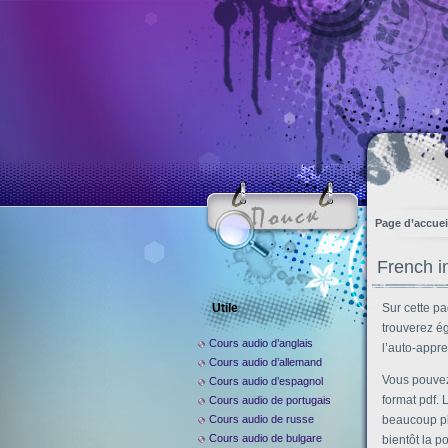
Page d’accuei
French i
Utile
Sur cette pa
trouverez é
Cours audio d’anglais
l’auto-appr
Cours audio d’allemand
Vous pouvez 
Cours audio d’espagnol
format pdf.
Cours audio de portugais
Cours audio de russe
beaucoup plu
Cours audio de bulgare
bientôt la p