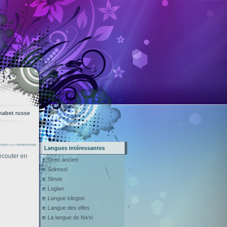
habet russe
Langues intéressantes
 écouter en
Grec ancien
Solresol
Slovio
Loglan
Langue klingon
Langue des elfes
La langue de Na’vi