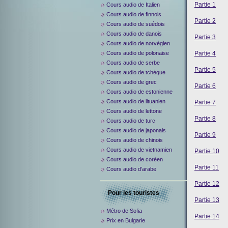
Partie 1
Cours audio de Italien
Cours audio de finnois
Partie 2
Cours audio de suédois
Cours audio de danois
Partie 3
Cours audio de norvégien
Partie 4
Cours audio de polonaise
Cours audio de serbe
Partie 5
Cours audio de tchèque
Cours audio de grec
Partie 6
Cours audio de estonienne
Cours audio de lituanien
Partie 7
Cours audio de lettone
Partie 8
Cours audio de turc
Cours audio de japonais
Partie 9
Cours audio de chinois
Cours audio de vietnamien
Partie 10
Cours audio de coréen
Partie 11
Cours audio d’arabe
Partie 12
Pour les touristes
Partie 13
Métro de Sofia
Partie 14
Prix en Bulgarie