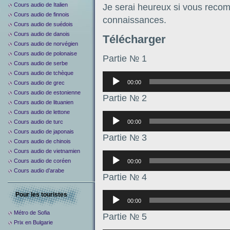
Cours audio de Italien
Je serai heureux si vous recom
Cours audio de finnois
connaissances.
Cours audio de suédois
Cours audio de danois
Télécharger
Cours audio de norvégien
Cours audio de polonaise
Partie № 1
Cours audio de serbe
Cours audio de tchèque
Аудиоплеер
00:00
Cours audio de grec
Cours audio de estonienne
Partie № 2
Cours audio de lituanien
Cours audio de lettone
Аудиоплеер
00:00
Cours audio de turc
Cours audio de japonais
Partie № 3
Cours audio de chinois
Cours audio de vietnamien
Аудиоплеер
Cours audio de coréen
00:00
Cours audio d’arabe
Partie № 4
Аудиоплеер
Pour les touristes
00:00
Métro de Sofia
Partie № 5
Prix en Bulgarie