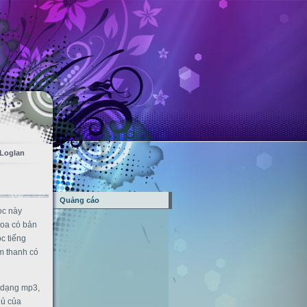
Loglan
Quảng cáo
ọc này
hoa có bản
c tiếng
âm thanh có
i dạng mp3,
ủ của