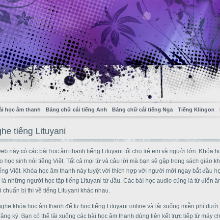
ài học âm thanh
Bảng chữ cái tiếng Anh
Bảng chữ cái tiếng Nga
Tiếng Klingon
he tiếng Lituyani
eb này có các bài học âm thanh tiếng Lituyani tốt cho trẻ em và người lớn. Khóa h
học sinh nói tiếng Việt. Tất cả mọi từ và câu lời mà bạn sẽ gặp trong sách giáo k
ếng Việt. Khóa học âm thanh này tuyệt vời thích hợp với người mới ngay bắt đầu họ
c là những người học tập tiếng Lituyani từ đầu. Các bài học audio cũng là từ điển 
i chuẩn bị thi về tiếng Lituyani khác nhau.
ghe khóa học âm thanh để tự học tiếng Lituyani online và tải xuống miễn phí dướ
g ký. Bạn có thể tải xuống các bài học âm thanh dùng liên kết trực tiếp từ máy ch