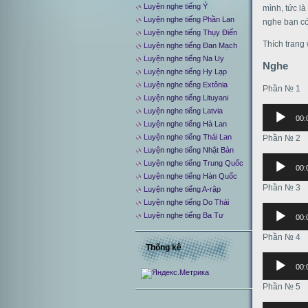
Luyện nghe tiếng Ý
mình, tức l
Luyện nghe tiếng Phần Lan
nghe bạn có
Luyện nghe tiếng Thụy Điển
Thích trang
Luyện nghe tiếng Đan Mạch
Luyện nghe tiếng Na Uy
Nghe
Luyện nghe tiếng Hy Lạp
Luyện nghe tiếng Extônia
Phần № 1
Luyện nghe tiếng Lituyani
Аудиоплее
Luyện nghe tiếng Latvia
00:
Luyện nghe tiếng Hà Lan
Luyện nghe tiếng Thái Lan
Phần № 2
Luyện nghe tiếng Nhật Bản
Аудиоплее
Luyện nghe tiếng Trung Quốc
00:
Luyện nghe tiếng Hàn Quốc
Phần № 3
Luyện nghe tiếng A-rập
Luyện nghe tiếng Do Thái
Аудиоплее
Luyện nghe tiếng Ba Tư
00:
Phần № 4
Thống kê
Аудиоплее
00:
Phần № 5
Аудиоплее