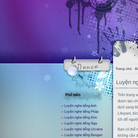
Trang chủ
B
Luyện ng
Phổ biến
Trên trang w
được tạo cho 
Luyện nghe tiếng Anh
dịch sang ti
Luyện nghe tiếng Pháp
Lituyani, tứ
Luyện nghe tiếng Đức
ích để ngườ
Luyện nghe tiếng Nga
Luyện nghe tiếng Ucraina
Bạn có thể n
Luyện nghe tiếng Bungari
không cần đăn