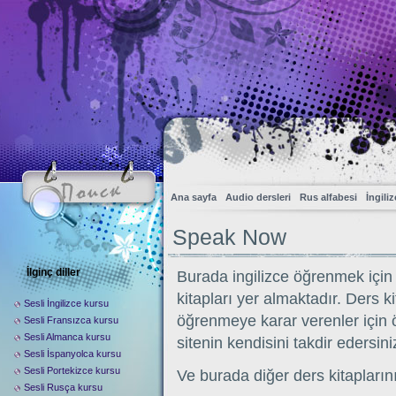
Ana sayfa
Audio dersleri
Rus alfabesi
İngili
Speak Now
İlginç diller
Burada ingilizce öğrenmek için ‘
kitapları yer almaktadır. Ders k
Sesli İngilizce kursu
öğrenmeye karar verenler için ö
Sesli Fransızca kursu
Sesli Almanca kursu
sitenin kendisini takdir edersini
Sesli İspanyolca kursu
Sesli Portekizce kursu
Ve burada diğer ders kitaplarını
Sesli Rusça kursu