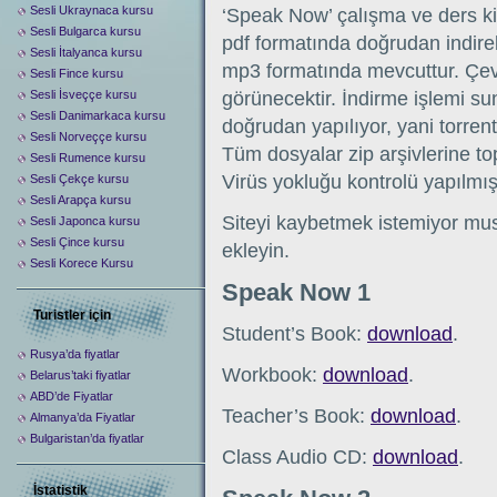
Sesli Ukraynaca kursu
‘Speak Now’ çalışma ve ders kit
Sesli Bulgarca kursu
pdf formatında doğrudan indirebi
Sesli İtalyanca kursu
mp3 formatında mevcuttur. Çev
Sesli Fince kursu
Sesli İsveççe kursu
görünecektir. İndirme işlemi s
Sesli Danimarkaca kursu
doğrudan yapılıyor, yani torre
Sesli Norveççe kursu
Tüm dosyalar zip arşivlerine topl
Sesli Rumence kursu
Virüs yokluğu kontrolü yapılmışt
Sesli Çekçe kursu
Sesli Arapça kursu
Siteyi kaybetmek istemiyor mus
Sesli Japonca kursu
Sesli Çince kursu
ekleyin.
Sesli Korece Kursu
Speak Now 1
Turistler için
Student’s Book:
download
.
Rusya’da fiyatlar
Workbook:
download
.
Belarus’taki fiyatlar
ABD’de Fiyatlar
Teacher’s Book:
download
.
Almanya’da Fiyatlar
Bulgaristan’da fiyatlar
Class Audio CD:
download
.
İstatistik