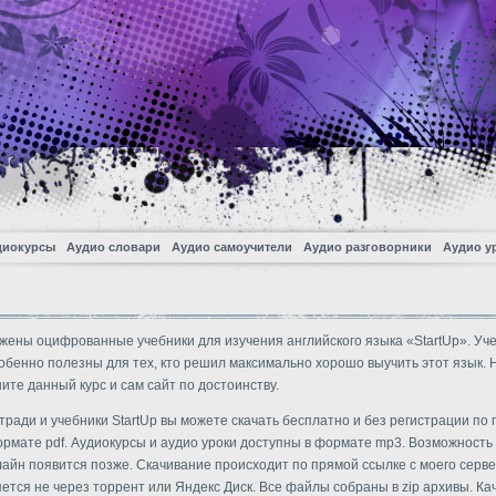
диокурсы
Аудио словари
Аудио самоучители
Аудио разговорники
Аудио у
жены оцифрованные учебники для изучения английского языка «StartUp». Уч
обенно полезны для тех, кто решил максимально хорошо выучить этот язык. 
ите данный курс и сам сайт по достоинству.
тради и учебники StartUp вы можете скачать бесплатно и без регистрации по
ормате pdf. Аудиокурсы и аудио уроки доступны в формате mp3. Возможность
айн появится позже. Скачивание происходит по прямой ссылке с моего сервера
ется не через торрент или Яндекс Диск. Все файлы собраны в zip архивы. Ка