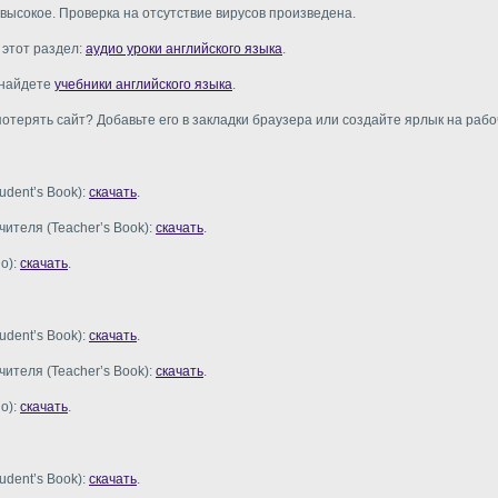
высокое. Проверка на отсутствие вирусов произведена.
 этот раздел:
аудио уроки английского языка
.
 найдете
учебники английского языка
.
потерять сайт? Добавьте его в закладки браузера или создайте ярлык на рабо
udent’s Book):
скачать
.
чителя (Teacher’s Book):
скачать
.
o):
скачать
.
udent’s Book):
скачать
.
чителя (Teacher’s Book):
скачать
.
o):
скачать
.
udent’s Book):
скачать
.