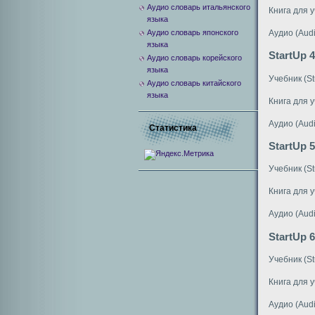
Аудио словарь итальянского
Книга для у
языка
Аудио (Audi
Аудио словарь японского
языка
StartUp 4
Аудио словарь корейского
языка
Учебник (St
Аудио словарь китайского
языка
Книга для у
Аудио (Audi
Статистика
StartUp 5
Учебник (St
Книга для у
Аудио (Audi
StartUp 6
Учебник (St
Книга для у
Аудио (Audi