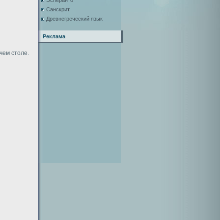
Эсперанто
Санскрит
Древнегреческий язык
Реклама
чем столе.