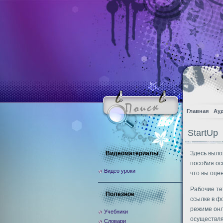
Главная
Ау
StartUp
Видеоматериалы
Здесь выло
пособия ос
Видео уроки
что вы оцен
Рабочие те
Полезное
ссылке в ф
режиме онл
Учебники
осуществля
Словари