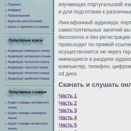
изучающих португальский язы
Прописи
Алфавит
и для подготовки к различны
Произношение
Карточки для изучения
Лингафонный аудиокурс порт
Цены и зарплаты в странах
самостоятельных занятий вы
бесплатно и без регистраци
Популярные курсы
происходит по прямой ссылке 
Аудиокурс немецкого языка
осуществляется не через тор
Аудиокурс испанского языка
имеющиеся в разделе аудио
Аудиокурс польского языка
компьютер, телефон, цифрово
Аудиокурс чешского языка
cd диск.
Аудиокурс японского языка
Аудиокурс арабского языка
Скачать и слушать он
Популярные словари
Часть 1
Часть 2
Аудио словарь английского
языка
Часть 3
Аудио словарь немецкого
Часть 4
языка
Аудио словарь испанского
Часть 5
языка