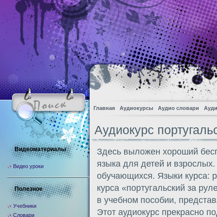
Главная
Аудиокурсы
Аудио словари
Ауди
Аудиокурс португаль
Видеоматериалы
Здесь выложен хороший бесп
языка для детей и взрослых.
Видео уроки
обучающихся. Языки курса: р
курса «португальский за рул
Полезное
в учебном пособии, представ
Учебники
Этот аудиокурс прекрасно по
Словари