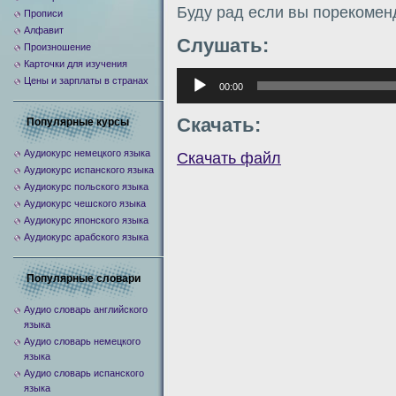
Буду рад если вы порекомен
Прописи
Алфавит
Слушать:
Произношение
Карточки для изучения
Аудиоплеер
Цены и зарплаты в странах
00:00
Скачать:
Популярные курсы
Аудиокурс немецкого языка
Скачать файл
Аудиокурс испанского языка
Аудиокурс польского языка
Аудиокурс чешского языка
Аудиокурс японского языка
Аудиокурс арабского языка
Популярные словари
Аудио словарь английского
языка
Аудио словарь немецкого
языка
Аудио словарь испанского
языка