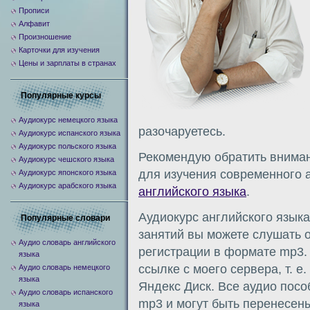
Прописи
Алфавит
Произношение
Карточки для изучения
Цены и зарплаты в странах
Популярные курсы
Аудиокурс немецкого языка
разочаруетесь.
Аудиокурс испанского языка
Аудиокурс польского языка
Рекомендую обратить вниман
Аудиокурс чешского языка
для изучения современного 
Аудиокурс японского языка
Аудиокурс арабского языка
английского языка
.
Аудиокурс английского язык
Популярные словари
занятий вы можете слушать о
Аудио словарь английского
регистрации в формате mp3.
языка
ссылке с моего сервера, т. е
Аудио словарь немецкого
языка
Яндекс Диск. Все аудио пос
Аудио словарь испанского
mp3 и могут быть перенесен
языка