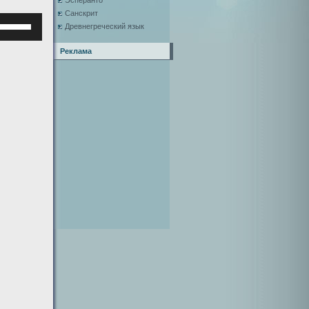
Эсперанто
Санскрит
Используйте
Древнегреческий язык
клавиши
верх/
Реклама
низ,
чтобы
увеличить
или
уменьшить
ромкость.