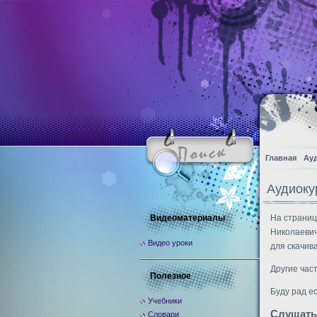
Главная
Ау
Аудиоку
Видеоматериалы
На страниц
Николаевич
Видео уроки
для скачив
Другие час
Полезное
Буду рад е
Учебники
Слушать
Словари