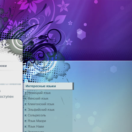
роки
Интересные языки
а
Немецкий язык
доступен
Финский язык
Клингонский язык
Эльфийский язык
Сольресоль
Язык Маори
Язык Нави