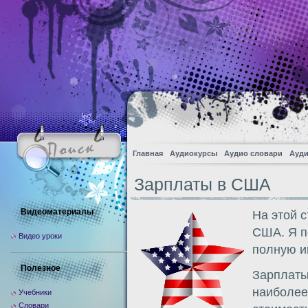
Главная
Аудиокурсы
Аудио словари
Ауди
Зарплаты в США
Видеоматериалы
На этой 
США. Я п
Видео уроки
полную 
Полезное
Зарплаты
наиболее
Учебники
Словари