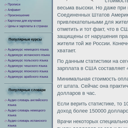
стоимость
Прописи
весьма высоки. Но даже при 
Алфавит
Соединенных Штатов Америк
Произношение
Карточки для изучения
привлекательными для жител
Цены и зарплаты в странах
отметить и тот факт, что в С
защищены от нарушения прав
Популярные курсы
жители той же России. Коне
Аудиокурс немецкого языка
хватает.
Аудиокурс испанского языка
По данным статистики на се
Аудиокурс польского языка
Аудиокурс чешского языка
зарплата в США составляет 
Аудиокурс японского языка
Аудиокурс арабского языка
Минимальная стоимость опла
от штата. Сейчас она практи
Популярные словари
долларов в час.
Аудио словарь английского
Если верить статистике, то 
языка
доход более 150000 долларо
Аудио словарь немецкого
языка
Врачи некоторых специально
Аудио словарь испанского
языка