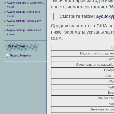
тысяч долларов за год и вы
Аудио словарь итальянского
анестезиолога составляет 36
языка
Аудио словарь японского
Смотрите также:
аудиоку
языка
Аудио словарь корейского
Средние зарплаты в США по
языка
Аудио словарь китайского
ниже. Зарплаты указаны за г
языка
США.
Статистика
Вр
Медсестры из отделен
Бухг
Специалисты по разрабо
Прогр
Архи
Юр
Ауд
Вод
Финансовы
Кас
Инженеры в сфе