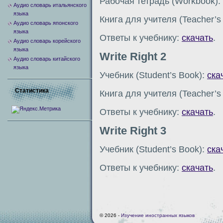
Рабочая тетрадь (Workbook):
Аудио словарь итальянского
языка
Книга для учителя (Teacher’s
Аудио словарь японского
языка
Ответы к учебнику:
скачать
.
Аудио словарь корейского
языка
Write Right 2
Аудио словарь китайского
языка
Учебник (Student’s Book):
ска
Статистика
Книга для учителя (Teacher’s
Ответы к учебнику:
скачать
.
Write Right 3
Учебник (Student’s Book):
ска
Ответы к учебнику:
скачать
.
© 2026 -
Изучение иностранных языков