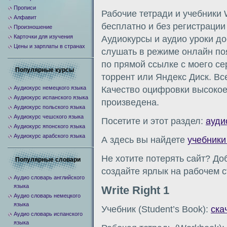
Прописи
Рабочие тетради и учебники W
Алфавит
бесплатно и без регистрации
Произношение
Карточки для изучения
Аудиокурсы и аудио уроки д
Цены и зарплаты в странах
слушать в режиме онлайн по
по прямой ссылке с моего сер
Популярные курсы
торрент или Яндекс Диск. Вс
Аудиокурс немецкого языка
Качество оцифровки высокое
Аудиокурс испанского языка
произведена.
Аудиокурс польского языка
Аудиокурс чешского языка
Посетите и этот раздел:
ауди
Аудиокурс японского языка
Аудиокурс арабского языка
А здесь вы найдете
учебники
Не хотите потерять сайт? До
Популярные словари
создайте ярлык на рабочем с
Аудио словарь английского
языка
Write Right 1
Аудио словарь немецкого
языка
Учебник (Student’s Book):
ска
Аудио словарь испанского
языка