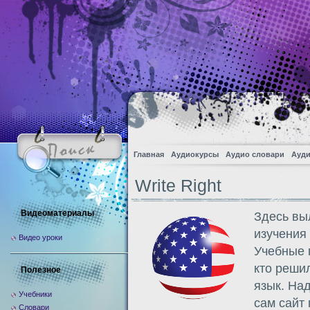
Главная
Аудиокурсы
Аудио словари
Ауди
Write Right
Видеоматериалы
Здесь вы
изучения 
Видео уроки
Учебные 
кто реши
Полезное
язык. На
Учебники
сам сайт 
Словари