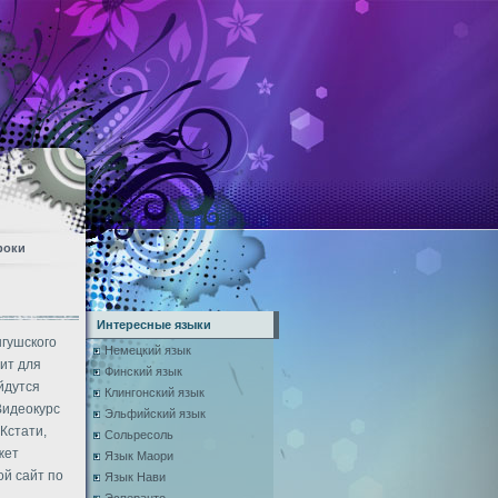
роки
Интересные языки
нгушского
Немецкий язык
ит для
Финский язык
йдутся
Клингонский язык
Видеокурс
Эльфийский язык
Кстати,
Сольресоль
жет
Язык Маори
ой сайт по
Язык Нави