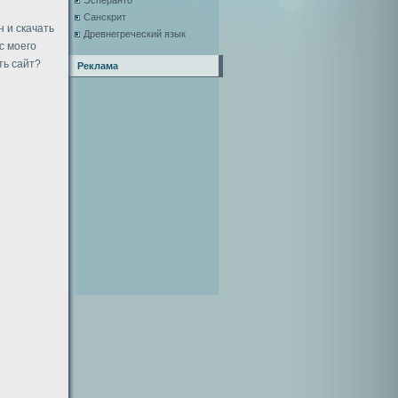
Эсперанто
Санскрит
 и скачать
Древнегреческий язык
с моего
ть сайт?
Реклама