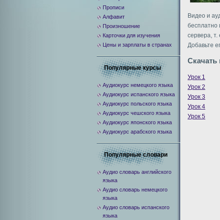
Прописи
Видео и ау
Алфавит
бесплатно 
Произношение
сервера, т.
Карточки для изучения
Цены и зарплаты в странах
Добавьте ег
Скачать 
Популярные курсы
Урок 1
Аудиокурс немецкого языка
Урок 2
Аудиокурс испанского языка
Урок 3
Аудиокурс польского языка
Урок 4
Аудиокурс чешского языка
Урок 5
Аудиокурс японского языка
Аудиокурс арабского языка
Популярные словари
Аудио словарь английского
языка
Аудио словарь немецкого
языка
Аудио словарь испанского
языка