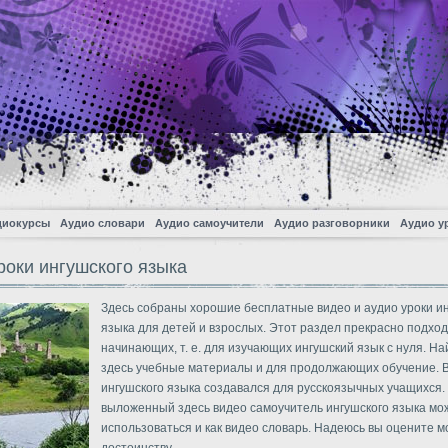
диокурсы
Аудио словари
Аудио самоучители
Аудио разговорники
Аудио у
роки ингушского языка
Здесь собраны хорошие бесплатные видео и аудио уроки и
языка для детей и взрослых. Этот раздел прекрасно подход
начинающих, т. е. для изучающих ингушский язык с нуля. На
здесь учебные материалы и для продолжающих обучение. 
ингушского языка создавался для русскоязычных учащихся. 
выложенный здесь видео самоучитель ингушского языка мо
использоваться и как видео словарь. Надеюсь вы оцените м