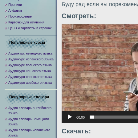
Буду рад если вы порекомен
Прописи
Алфавит
Смотреть:
Произношение
Карточки для изучения
Видеоплеер
Цены и зарплаты в странах
Популярные курсы
Аудиокурс немецкого языка
Аудиокурс испанского языка
Аудиокурс польского языка
Аудиокурс чешского языка
Аудиокурс японского языка
Аудиокурс арабского языка
Популярные словари
Аудио словарь английского
языка
00:00
Аудио словарь немецкого
языка
Скачать:
Аудио словарь испанского
языка