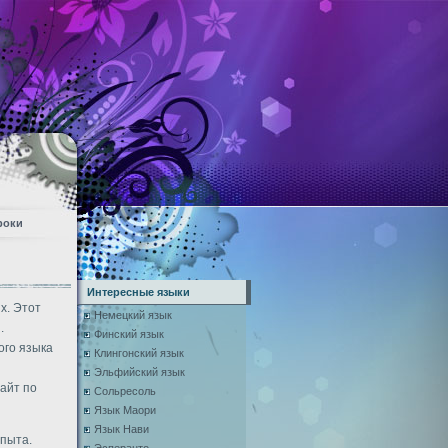
роки
Интересные языки
х. Этот
Немецкий язык
.
Финский язык
ого языка
Клингонский язык
Эльфийский язык
сайт по
Сольресоль
Язык Маори
Язык Нави
опыта.