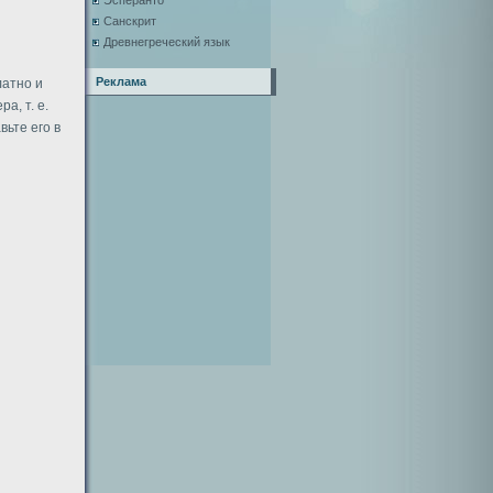
Эсперанто
Санскрит
Древнегреческий язык
Реклама
латно и
а, т. е.
вьте его в