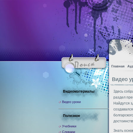
Главная
Ау
Видео у
Видеоматериалы
Здесь собр
раздел пре
Видео уроки
Найдутся з
создавался
болгарског
Полезное
достоинств
Учебники
Знать основ
Словари