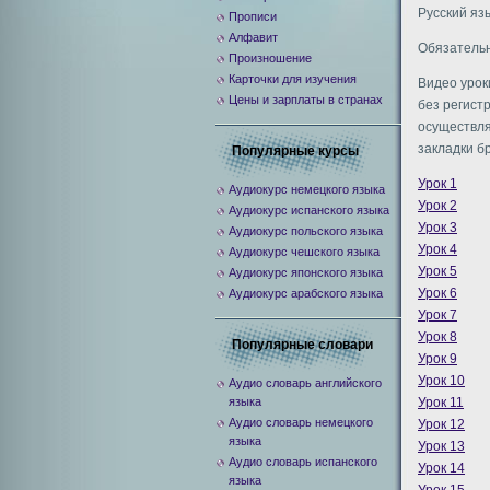
Русский яз
Прописи
Алфавит
Обязательн
Произношение
Карточки для изучения
Видео урок
Цены и зарплаты в странах
без регист
осуществля
закладки б
Популярные курсы
Урок 1
Аудиокурс немецкого языка
Урок 2
Аудиокурс испанского языка
Урок 3
Аудиокурс польского языка
Урок 4
Аудиокурс чешского языка
Урок 5
Аудиокурс японского языка
Урок 6
Аудиокурс арабского языка
Урок 7
Урок 8
Популярные словари
Урок 9
Урок 10
Аудио словарь английского
языка
Урок 11
Аудио словарь немецкого
Урок 12
языка
Урок 13
Аудио словарь испанского
Урок 14
языка