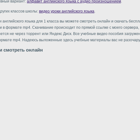
ивный вариант:
алфавит английского языка с аудио произношением
.
других классов школы:
видео уроки английского языка
.
и английского языка для 1 класса вы можете смотреть онлайн и скачать беспл
и в формате mp4. Скачивание происходит по прямой ссылке с моего сервера, т
ется не через торрент или Яндекс Диск. Все учебные видео пособия загруже
ормате mp4. Надеюсь выложенные здесь учебные материалы вас не разочару
и смотреть онлайн