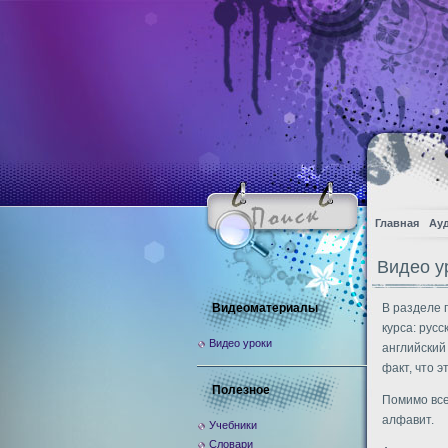
Главная
Ау
Видео у
Видеоматериалы
В разделе 
курса: русс
Видео уроки
английский
факт, что 
Полезное
Помимо все
алфавит.
Учебники
Словари