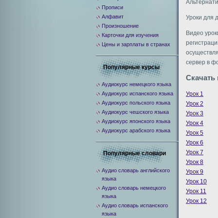
Альтернат
Прописи
Алфавит
Уроки для 
Произношение
Видео урок
Карточки для изучения
регистраци
Цены и зарплаты в странах
осуществля
сервер в ф
Популярные курсы
Скачать 
Аудиокурс немецкого языка
Урок 1
Аудиокурс испанского языка
Аудиокурс польского языка
Урок 2
Аудиокурс чешского языка
Урок 3
Аудиокурс японского языка
Урок 4
Аудиокурс арабского языка
Урок 5
Урок 6
Урок 7
Популярные словари
Урок 8
Аудио словарь английского
Урок 9
языка
Урок 10
Аудио словарь немецкого
Урок 11
языка
Урок 12
Аудио словарь испанского
языка