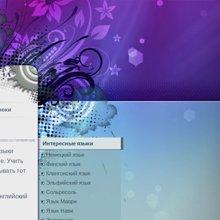
роки
Интересные языки
Языки
Немецкий язык
е. Учить
Финский язык
ывать тот
Клингонский язык
Эльфийский язык
Сольресоль
английский
Язык Маори
Язык Нави