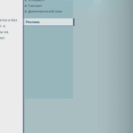
Эсперанто
Санскрит
Древнегреческий язык
атно и без
Реклама
. е.
ны на
ют.