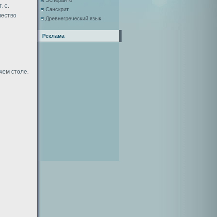
Эсперанто
. е.
Санскрит
чество
Древнегреческий язык
Реклама
чем столе.