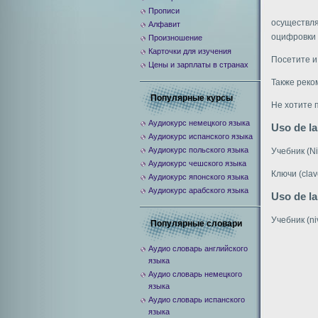
Прописи
осуществля
Алфавит
оцифровки 
Произношение
Карточки для изучения
Посетите и
Цены и зарплаты в странах
Также реко
Популярные курсы
Не хотите 
Аудиокурс немецкого языка
Uso de la
Аудиокурс испанского языка
Аудиокурс польского языка
Учебник (Ni
Аудиокурс чешского языка
Ключи (clav
Аудиокурс японского языка
Аудиокурс арабского языка
Uso de l
Учебник (ni
Популярные словари
Аудио словарь английского
языка
Аудио словарь немецкого
языка
Аудио словарь испанского
языка