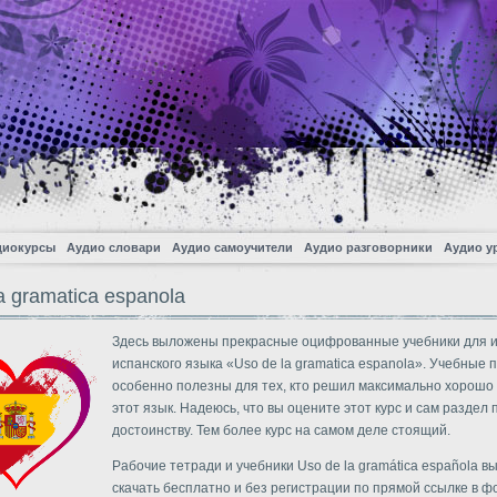
диокурсы
Аудио словари
Аудио самоучители
Аудио разговорники
Аудио у
a gramatica espanola
Здесь выложены прекрасные оцифрованные учебники для 
испанского языка «Uso de la gramatica espanola». Учебные 
особенно полезны для тех, кто решил максимально хорошо
этот язык. Надеюсь, что вы оцените этот курс и сам раздел 
достоинству. Тем более курс на самом деле стоящий.
Рабочие тетради и учебники Uso de la gramática española в
скачать бесплатно и без регистрации по прямой ссылке в ф