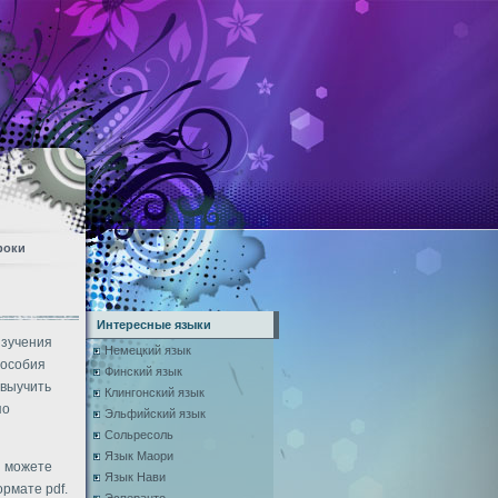
роки
Интересные языки
изучения
Немецкий язык
пособия
Финский язык
 выучить
Клингонский язык
по
Эльфийский язык
Сольресоль
Язык Маори
ы можете
Язык Нави
ормате pdf.