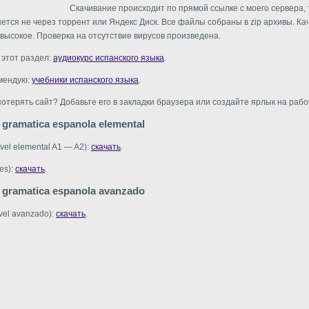
Скачивание происходит по прямой ссылке с моего сервера, т
ется не через торрент или Яндекс Диск. Все файлы собраны в zip архивы. Ка
высокое. Проверка на отсутствие вирусов произведена.
 этот раздел:
аудиокурс испанского языка
.
мендую:
учебники испанского языка
.
потерять сайт? Добавьте его в закладки браузера или создайте ярлык на рабо
 gramatica espanola elemental
vel elemental A1 — A2):
скачать
.
es):
скачать
.
a gramatica espanola avanzado
vel avanzado):
скачать
.