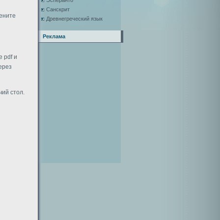
Эсперанто
Санскрит
цените
Древнегреческий язык
Реклама
 pdf и
через
чий стол.