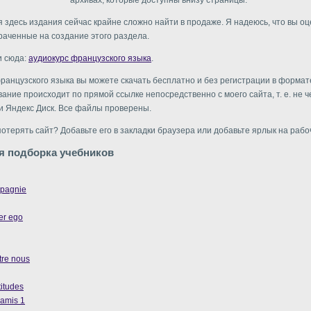
архивах, которые доступны внизу страницы.
здесь издания сейчас крайне сложно найти в продаже. Я надеюсь, что вы о
раченные на создание этого раздела.
и сюда:
аудиокурс французского языка
.
ранцузского языка вы можете скачать бесплатно и без регистрации в формате
вание происходит по прямой ссылке непосредственно с моего сайта, т. е. не 
и Яндекс Диск. Все файлы проверены.
потерять сайт? Добавьте его в закладки браузера или добавьте ярлык на рабо
я подборка учебников
mpagnie
er ego
tre nous
itudes
 amis 1