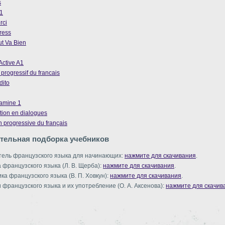
s
1
rci
ress
t Va Bien
ctive A1
progressif du francais
dito
amine 1
ion en dialogues
 progressive du français
тельная подборка учебников
тель французского языка для начинающих:
нажмите для скачивания
.
а французского языка (Л. В. Щерба):
нажмите для скачивания
.
ка французского языка (В. П. Ховкун):
нажмите для скачивания
.
 французского языка и их употребление (О. А. Аксенова):
нажмите для скачив