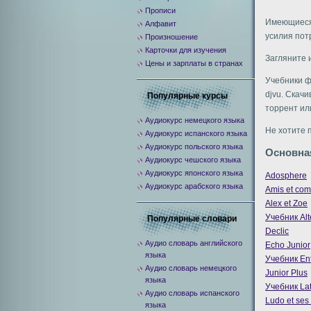
Прописи
Имеющиеся 
Алфавит
усилия пот
Произношение
Карточки для изучения
Загляните 
Цены и зарплаты в странах
Учебники ф
djvu. Скачи
Популярные курсы
торрент ил
Аудиокурс немецкого языка
Не хотите 
Аудиокурс испанского языка
Аудиокурс польского языка
Основна
Аудиокурс чешского языка
Аудиокурс японского языка
Adosphere
Аудиокурс арабского языка
Amis et co
Alex et Zoe
Учебник Alt
Популярные словари
Declic
Аудио словарь английского
Echo Junior
языка
Учебник En
Аудио словарь немецкого
Junior Plus
языка
Учебник Lat
Аудио словарь испанского
Ludo et ses
языка