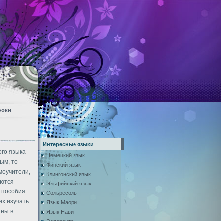
роки
Интересные языки
ого языка
Немецкий язык
ым, то
Финский язык
амоучители,
Клингонский язык
яются
Эльфийский язык
 пособия
Сольресоль
их изучать
Язык Маори
аны в
Язык Нави