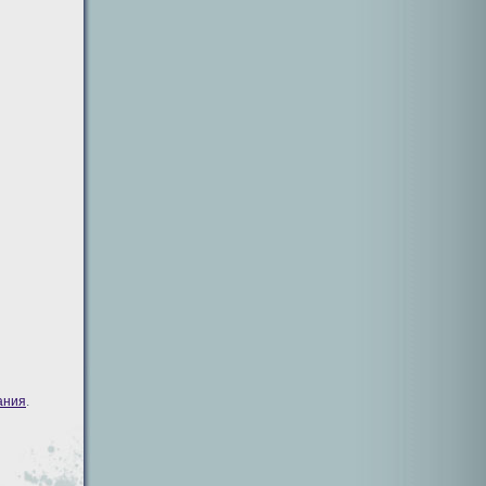
ания
.