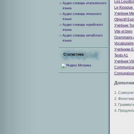
Les Loustic
Аудио словарь итальянского
Le Kiosque 
языка
Учебник Me
Аудио словарь японского
языка
Objectif Exp
Аудио словарь корейского
Учебник Tou
языка
Vite et bien
Аудио словарь китайского
Grammaire A
языка
Vocabulaire 
Учебники E
Статистика
Texto A1
Учебник Vit
Communicat
Conjugaison
Дополни
1. Самоучи
2. Фонетик
3. Граммати
4. Предлоги