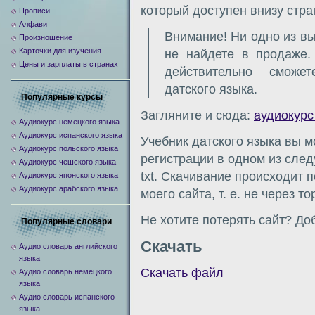
который доступен внизу стра
Прописи
Алфавит
Внимание! Ни одно из в
Произношение
Карточки для изучения
не найдете в продаже
Цены и зарплаты в странах
действительно сможе
датского языка.
Популярные курсы
Загляните и сюда:
аудиокурс
Аудиокурс немецкого языка
Аудиокурс испанского языка
Учебник датского языка вы м
Аудиокурс польского языка
регистрации в одном из следу
Аудиокурс чешского языка
txt. Скачивание происходит 
Аудиокурс японского языка
Аудиокурс арабского языка
моего сайта, т. е. не через т
Не хотите потерять сайт? Доб
Популярные словари
Скачать
Аудио словарь английского
языка
Скачать файл
Аудио словарь немецкого
языка
Аудио словарь испанского
языка