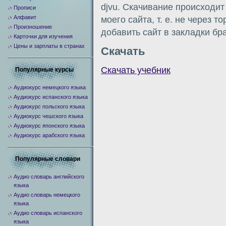
djvu. Скачивание происходит
Прописи
Алфавит
моего сайта, т. е. не через т
Произношение
добавить сайт в закладки бр
Карточки для изучения
Цены и зарплаты в странах
Скачать
Скачать учебник
Популярные курсы
Аудиокурс немецкого языка
Аудиокурс испанского языка
Аудиокурс польского языка
Аудиокурс чешского языка
Аудиокурс японского языка
Аудиокурс арабского языка
Популярные словари
Аудио словарь английского
языка
Аудио словарь немецкого
языка
Аудио словарь испанского
языка