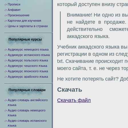
который доступен внизу стра
Прописи
Алфавит
Внимание! Ни одно из в
Произношение
Карточки для изучения
не найдете в продаже
Цены и зарплаты в странах
действительно сможе
аккадского языка.
Популярные курсы
Учебник аккадского языка вы
Аудиокурс немецкого языка
регистрации в одном из следу
Аудиокурс испанского языка
txt. Скачивание происходит 
Аудиокурс польского языка
Аудиокурс чешского языка
моего сайта, т. е. не через т
Аудиокурс японского языка
Аудиокурс арабского языка
Не хотите потерять сайт? Доб
Скачать
Популярные словари
Скачать файл
Аудио словарь английского
языка
Аудио словарь немецкого
языка
Аудио словарь испанского
языка