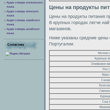
Аудио словарь итальянского
Цены на продукты пи
языка
Аудио словарь японского
Цены на продукты питания п
языка
Аудио словарь корейского
В крупных городах легче най
языка
магазинов.
Аудио словарь китайского
языка
Ниже указаны средние цены 
Португалии.
Статистика
Молоко (
Куриные яй
Оливковое ма
Рис (1
Мука (
Сахар 
Телятина
Свинина 
Курица 
Сыр (1
Морковь 