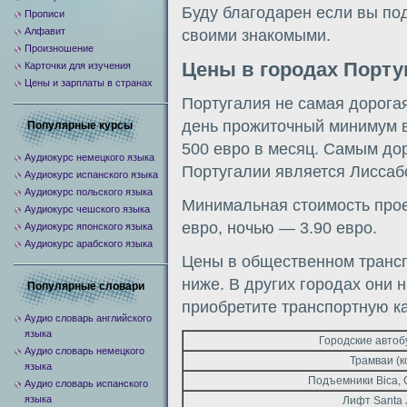
Буду благодарен если вы под
Прописи
Алфавит
своими знакомыми.
Произношение
Цены в городах Порту
Карточки для изучения
Цены и зарплаты в странах
Португалия не самая дорога
день прожиточный минимум в
Популярные курсы
500 евро в месяц. Самым до
Аудиокурс немецкого языка
Португалии является Лиссаб
Аудиокурс испанского языка
Аудиокурс польского языка
Минимальная стоимость прое
Аудиокурс чешского языка
евро, ночью — 3.90 евро.
Аудиокурс японского языка
Аудиокурс арабского языка
Цены в общественном трансп
ниже. В других городах они 
Популярные словари
приобретите транспортную ка
Аудио словарь английского
языка
Городские автобу
Аудио словарь немецкого
Трамваи (к
языка
Подъемники Bica, Gl
Аудио словарь испанского
языка
Лифт Santa J