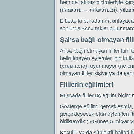
hem de takısız biçimleriyle ka
(плакать — плакаться), yıka
Elbette ki buradan da anlayaca
sonunda «ся» takısı bulunmam
Şahsa bağlı olmayan fiil
Ahsa bağlı olmayan fiiller kim
belirtilmeyen eylemler için kull
(стемнело), uyunmuyor (не спи
olmayan fiiller kişiye ya da şah
Fiillerin eğilimleri
Rusçada fiiller üç eğilim biçimin
Gösterge eğilimi gerçekleşmiş
gerçekleşecek olan eylemleri 
birlikteydik”; «Güneş 5 milyar 
Koşullu ya da sübjektif halleri if