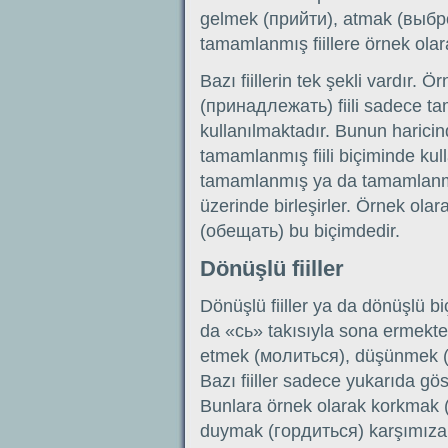
gelmek (прийти), atmak (выброси
tamamlanmış fiillere örnek olara
Bazı fiillerin tek şekli vardır. 
(принадлежать) fiili sadece t
kullanılmaktadır. Bunun harici
tamamlanmış fiili biçiminde kull
tamamlanmış ya da tamamlanmış f
üzerinde birleşirler. Örnek ola
(обещать) bu biçimdedir.
Dönüşlü fiiller
Dönüşlü fiiller ya da dönüşlü bi
da «сь» takısıyla sona ermekte
etmek (молиться), düşünmek 
Bazı fiiller sadece yukarıda göst
Bunlara örnek olarak korkmak 
duymak (гордиться) karşımıza çı