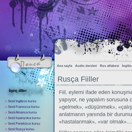
Ana sayfa
Audio dersleri
Rus alfabesi
İngili
Rusça Fiiller
İlginç diller
Fiil, eylemi ifade eden konuşma
yapıyor, ne yapalım sorusuna 
Sesli İngilizce kursu
«gelmek», «düşünmek», «çalışm
Sesli Fransızca kursu
Sesli Almanca kursu
anlatmanın yanında bir durumu 
Sesli İspanyolca kursu
«hastalanmak», «var olmak»…
Sesli Portekizce kursu
Sesli Rusça kursu