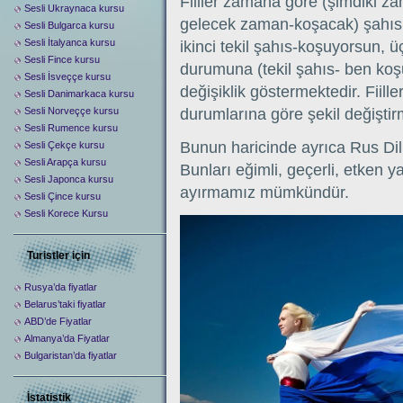
Fiiller zamana göre (şimdiki 
Sesli Ukraynaca kursu
gelecek zaman-koşacak) şahısla
Sesli Bulgarca kursu
Sesli İtalyanca kursu
ikinci tekil şahıs-koşuyorsun, ü
Sesli Fince kursu
durumuna (tekil şahıs- ben ko
Sesli İsveççe kursu
değişiklik göstermektedir. Fiille
Sesli Danimarkaca kursu
Sesli Norveççe kursu
durumlarına göre şekil değiştir
Sesli Rumence kursu
Bunun haricinde ayrıca Rus Dilin
Sesli Çekçe kursu
Sesli Arapça kursu
Bunları eğimli, geçerli, etken 
Sesli Japonca kursu
ayırmamız mümkündür.
Sesli Çince kursu
Sesli Korece Kursu
Turistler için
Rusya’da fiyatlar
Belarus’taki fiyatlar
ABD’de Fiyatlar
Almanya’da Fiyatlar
Bulgaristan’da fiyatlar
İstatistik