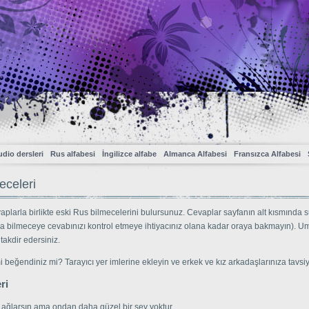
dio dersleri
Rus alfabesi
İngilizce alfabe
Almanca Alfabesi
Fransızca Alfabesi
eceleri
plarla birlikte eski Rus bilmecelerini bulursunuz. Cevaplar sayfanın alt kısmında s
a bilmeceye cevabınızı kontrol etmeye ihtiyacınız olana kadar oraya bakmayın). U
takdir edersiniz.
 beğendiniz mi? Tarayıcı yer imlerine ekleyin ve erkek ve kız arkadaşlarınıza tavsi
ri
 ağlarsın ama ondan daha güzel bir şey yoktur.