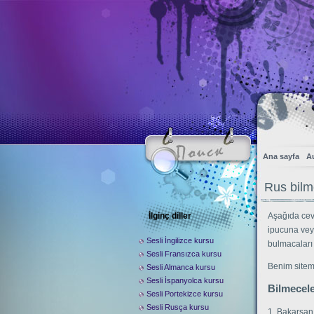
Ana sayfa
Au
Rus bilm
İlginç diller
Aşağıda ceva
ipucuna vey
Sesli İngilizce kursu
bulmacaları 
Sesli Fransızca kursu
Benim sitemi
Sesli Almanca kursu
Sesli İspanyolca kursu
Bilmecele
Sesli Portekizce kursu
Sesli Rusça kursu
1. Bakarsan