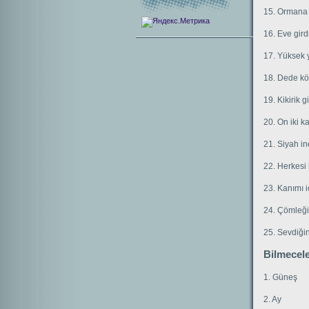
15. Ormana 
16. Eve gird
17. Yüksek 
18. Dede kö
19. Kikirik 
20. On iki ka
21. Siyah in
22. Herkesi 
23. Kanımı i
24. Çömleği
25. Sevdiğin
Bilmecele
1. Güneş
2. Ay