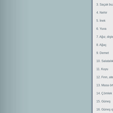
3. Saçak bu
4. Nehir
5. İnek
6. Yuva
7. Ağız, dişl
8. Ağaç
9. Demet
10. Salatalı
11. Kuyu
12. Fırın, a
13. Masa ör
14. Çömlek
15. Güneş
16. Güneş ış