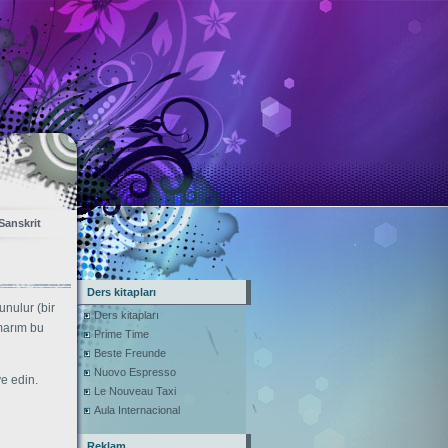
Sanskrit
Ders kitapları
unulur (bir
Ders kitapları
marım bu
Prime Time
Beste Freunde
Nuovo Espresso
ye edin.
Le Nouveau Taxi
Aula Internacional
Reklam