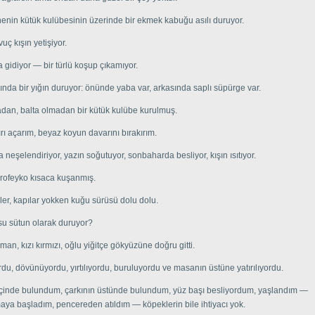
enin kütük kulübesinin üzerinde bir ekmek kabuğu asılı duruyor.
uç kışın yetişiyor.
 gidiyor — bir türlü koşup çıkamıyor.
sında bir yığın duruyor: önünde yaba var, arkasında saplı süpürge var.
adan, balta olmadan bir kütük kulübe kurulmuş.
rı açarım, beyaz koyun davarını bırakırım.
a neşelendiriyor, yazın soğutuyor, sonbaharda besliyor, kışın ısıtıyor.
rofeyko kısaca kuşanmış.
er, kapılar yokken kuğu sürüsü dolu dolu.
su sütun olarak duruyor?
man, kızı kırmızı, oğlu yiğitçe gökyüzüne doğru gitti.
yordu, dövünüyordu, yırtılıyordu, buruluyordu ve masanın üstüne yatırılıyordu.
içinde bulundum, çarkının üstünde bulundum, yüz başı besliyordum, yaşlandım —
ya başladım, pencereden atıldım — köpeklerin bile ihtiyacı yok.