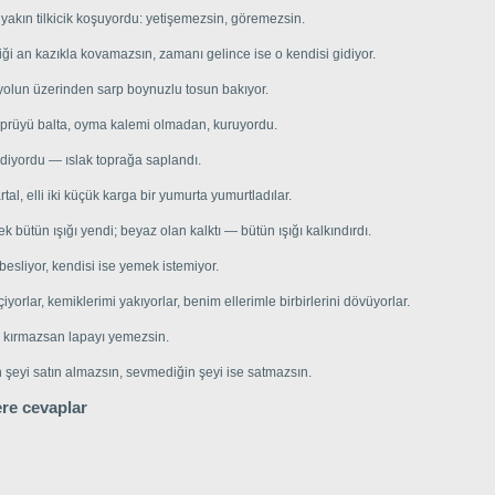
yakın tilkicik koşuyordu: yetişemezsin, göremezsin.
iği an kazıkla kovamazsın, zamanı gelince ise o kendisi gidiyor.
yolun üzerinden sarp boynuzlu tosun bakıyor.
prüyü balta, oyma kalemi olmadan, kuruyordu.
gidiyordu — ıslak toprağa saplandı.
rtal, elli iki küçük karga bir yumurta yumurtladılar.
ek bütün ışığı yendi; beyaz olan kalktı — bütün ışığı kalkındırdı.
besliyor, kendisi ise yemek istemiyor.
çiyorlar, kemiklerimi yakıyorlar, benim ellerimle birbirlerini dövüyorlar.
 kırmazsan lapayı yemezsin.
 şeyi satın almazsın, sevmediğin şeyi ise satmazsın.
re cevaplar