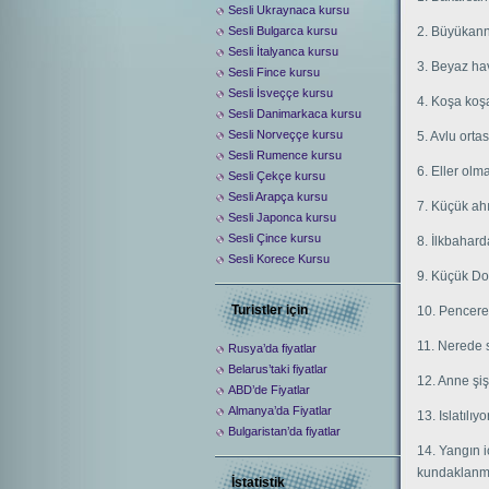
Sesli Ukraynaca kursu
2. Büyükann
Sesli Bulgarca kursu
Sesli İtalyanca kursu
3. Beyaz hav
Sesli Fince kursu
Sesli İsveççe kursu
4. Koşa koşa
Sesli Danimarkaca kursu
Sesli Norveççe kursu
5. Avlu orta
Sesli Rumence kursu
6. Eller olm
Sesli Çekçe kursu
Sesli Arapça kursu
7. Küçük ahı
Sesli Japonca kursu
Sesli Çince kursu
8. İlkbahard
Sesli Korece Kursu
9. Küçük Do
Turistler için
10. Pencerel
11. Nerede 
Rusya’da fiyatlar
Belarus’taki fiyatlar
12. Anne şiş
ABD’de Fiyatlar
Almanya’da Fiyatlar
13. Islatılı
Bulgaristan’da fiyatlar
14. Yangın 
kundaklanma
İstatistik