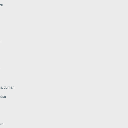
zu
er
k
teş, duman
tüsü
ını