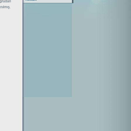
oğrudan
nılmış.