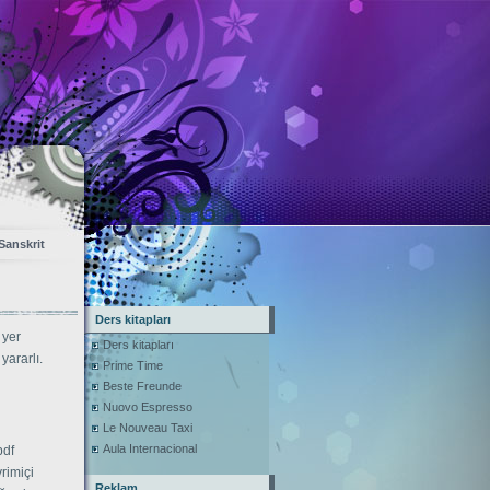
Sanskrit
Ders kitapları
 yer
Ders kitapları
yararlı.
Prime Time
Beste Freunde
Nuovo Espresso
Le Nouveau Taxi
Aula Internacional
pdf
rimiçi
Reklam