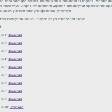
ânı daha sonra görünecektir. İndirme işlemi sunucumdan bir bağlantı üzerinden d
ani torrent veya Google Drive üzerinden yapılmaz. Tüm dosyalar zip arşivlerine topla
me kalitesi yüksektir. Virüs yokluğu kontrolü yapılmıştır.
tmek istemiyor musunuz? Tarayıcınızın yer imlerine onu ekleyin.
d
e № 1:
Download
.
e № 2:
Download
.
e № 3:
Download
.
e № 4:
Download
.
e № 5:
Download
.
e № 6:
Download
.
e № 7:
Download
.
e № 8:
Download
.
e № 9:
Download
.
e № 10:
Download
.