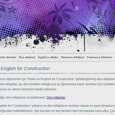
dio dersleri
Rus alfabesi
İngilizce alfabe
Almanca Alfabesi
Fransızca Alfabesi
 English for Construction
izce öğrenmek için ‘Flash on English for Construction’ dijitalleştirilmiş ders kitapları
Ders kitapları, bu dili mümkün olduğunca iyi öğrenmeye karar verenler için özellikle 
rsu ve sitenin kendisini takdir edersiniz.
ğer ders kitaplarını bulabilirsiniz:
Ders kitapları
.
glish for Construction’ çalışma ve ders kitaplarını ücretsiz olarak ve kayıt olmadan 
oğrudan indirebilirsiniz. Ses kursları ve ses dersleri mp3 formatında mevcuttur. Çev