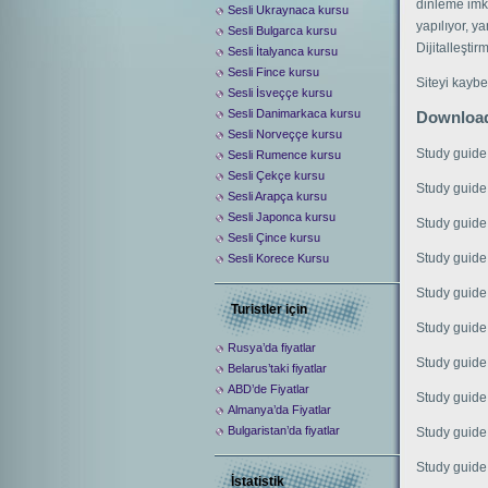
dinleme imk
Sesli Ukraynaca kursu
yapılıyor, y
Sesli Bulgarca kursu
Dijitalleştir
Sesli İtalyanca kursu
Sesli Fince kursu
Siteyi kaybe
Sesli İsveççe kursu
Sesli Danimarkaca kursu
Downloa
Sesli Norveççe kursu
Study guid
Sesli Rumence kursu
Sesli Çekçe kursu
Study guid
Sesli Arapça kursu
Sesli Japonca kursu
Study guid
Sesli Çince kursu
Study guid
Sesli Korece Kursu
Study guid
Turistler için
Study guid
Rusya’da fiyatlar
Study guid
Belarus’taki fiyatlar
ABD’de Fiyatlar
Study guid
Almanya’da Fiyatlar
Bulgaristan’da fiyatlar
Study guid
Study guid
İstatistik