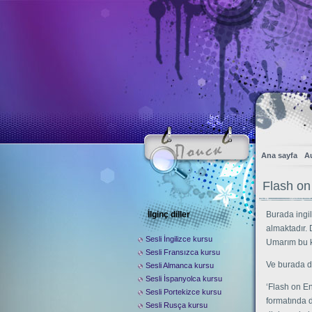
Ana sayfa
Au
Flash on
İlginç diller
Burada ingil
almaktadır. 
Sesli İngilizce kursu
Umarım bu ku
Sesli Fransızca kursu
Ve burada di
Sesli Almanca kursu
Sesli İspanyolca kursu
‘Flash on En
Sesli Portekizce kursu
formatında d
Sesli Rusça kursu