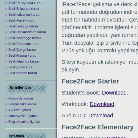
Sesli Ukraynaca kursu
‘Face2Face’ çalışma ve ders kit
Sesli Bulgarca kursu
pdf formatında doğrudan indirebi
Sesli İtalyanca kursu
mp3 formatında mevcuttur. Çev
Sesli Fince kursu
Sesli İsveççe kursu
görünecektir. İndirme işlemi s
Sesli Danimarkaca kursu
doğrudan yapılıyor, yani torre
Sesli Norveççe kursu
Tüm dosyalar zip arşivlerine topl
Sesli Rumence kursu
Virüs yokluğu kontrolü yapılmışt
Sesli Çekçe kursu
Sesli Arapça kursu
Siteyi kaybetmek istemiyor mus
Sesli Japonca kursu
Sesli Çince kursu
ekleyin.
Sesli Korece Kursu
Face2Face Starter
Turistler için
Student’s Book:
Download
.
Rusya’da fiyatlar
Workbook:
Download
.
Belarus’taki fiyatlar
ABD’de Fiyatlar
Audio CD:
Download
.
Almanya’da Fiyatlar
Bulgaristan’da fiyatlar
Face2Face Elementary
İstatistik