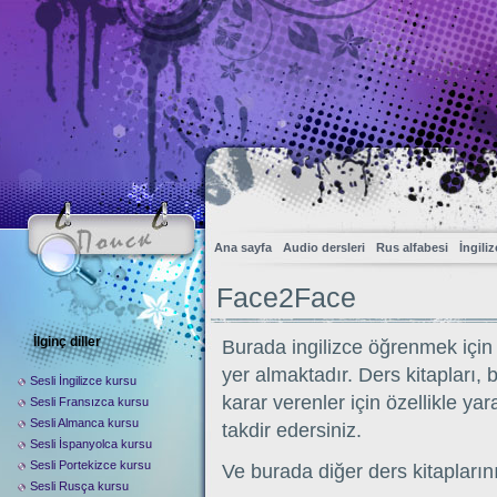
Ana sayfa
Audio dersleri
Rus alfabesi
İngili
Face2Face
İlginç diller
Burada ingilizce öğrenmek için ‘
yer almaktadır. Ders kitapları
Sesli İngilizce kursu
karar verenler için özellikle ya
Sesli Fransızca kursu
Sesli Almanca kursu
takdir edersiniz.
Sesli İspanyolca kursu
Sesli Portekizce kursu
Ve burada diğer ders kitaplarını
Sesli Rusça kursu