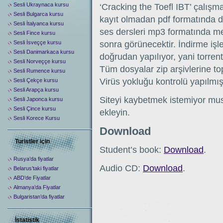
Sesli Ukraynaca kursu
‘Cracking the Toefl IBT’ çalışma
Sesli Bulgarca kursu
kayıt olmadan pdf formatında do
Sesli İtalyanca kursu
ses dersleri mp3 formatında me
Sesli Fince kursu
Sesli İsveççe kursu
sonra görünecektir. İndirme iş
Sesli Danimarkaca kursu
doğrudan yapılıyor, yani torre
Sesli Norveççe kursu
Tüm dosyalar zip arşivlerine topl
Sesli Rumence kursu
Virüs yokluğu kontrolü yapılmışt
Sesli Çekçe kursu
Sesli Arapça kursu
Siteyi kaybetmek istemiyor mus
Sesli Japonca kursu
Sesli Çince kursu
ekleyin.
Sesli Korece Kursu
Download
Turistler için
Student’s book:
Download
.
Rusya’da fiyatlar
Audio CD:
Download
.
Belarus’taki fiyatlar
ABD’de Fiyatlar
Almanya’da Fiyatlar
Bulgaristan’da fiyatlar
İstatistik