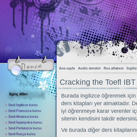
Ana sayfa
Audio dersleri
Rus alfabesi
İngili
Cracking the Toefl IBT
İlginç diller
Burada ingilizce öğrenmek için ‘C
ders kitapları yer almaktadır. 
Sesli İngilizce kursu
iyi öğrenmeye karar verenler iç
Sesli Fransızca kursu
Sesli Almanca kursu
sitenin kendisini takdir edersini
Sesli İspanyolca kursu
Sesli Portekizce kursu
Ve burada diğer ders kitaplarını
Sesli Rusça kursu