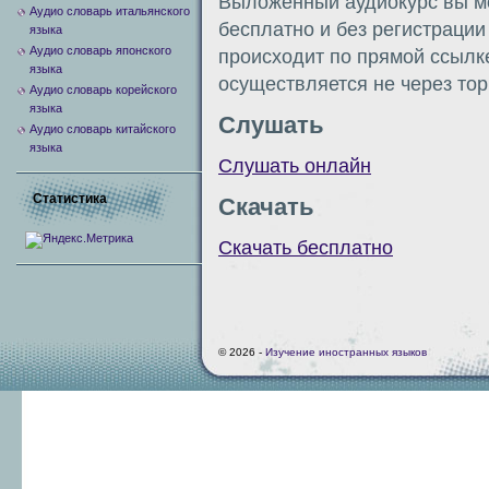
Выложенный аудиокурс вы мо
Аудио словарь итальянского
бесплатно и без регистраци
языка
Аудио словарь японского
происходит по прямой ссылке 
языка
осуществляется не через тор
Аудио словарь корейского
языка
Слушать
Аудио словарь китайского
языка
Слушать онлайн
Статистика
Скачать
Скачать бесплатно
© 2026 -
Изучение иностранных языков