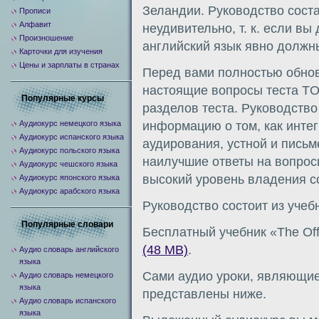
Зеландии. Руководство соста
Прописи
Алфавит
неудивительно, т. к. если вы
Произношение
английский язык явно должн
Карточки для изучения
Цены и зарплаты в странах
Перед вами полностью обно
настоящие вопросы теста TO
Популярные курсы
разделов теста. Руководств
Аудиокурс немецкого языка
информацию о том, как интег
Аудиокурс испанского языка
аудирования, устной и письм
Аудиокурс польского языка
наилучшие ответы на вопро
Аудиокурс чешского языка
высокий уровень владения с
Аудиокурс японского языка
Аудиокурс арабского языка
Руководство состоит из учеб
Популярные словари
Бесплатный учебник «The Offi
(48 MB)
.
Аудио словарь английского
языка
Сами аудио уроки, являющие
Аудио словарь немецкого
языка
представлены ниже.
Аудио словарь испанского
языка