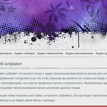
диокурсы
Аудио словари
Аудио самоучители
Аудио разговорники
Аудио у
ий алфавит
жен алфавит татарского языка с аудио произношением букв по-русски для н
временный татарский язык. На этой странице вы узнаете не только все буквы 
 транскрипцией, но и как их правильно писать и произносить. Выложенные зд
подойдут всем решившим начать изучение данного языка.
ации ниже показаны все буквы татарского алфавита. Как выглядят прописны
мотреть на видео уроке внизу страницы.