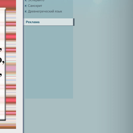
Эсперанто
Санскрит
Древнегреческий язык
Реклама