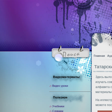
Главная
Ау
Татарск
Видеоматериалы
Здесь выло
изучать со
Видео уроки
алфавита с
материалы 
Полезное
На иллюстр
можете пос
Учебники
Словари