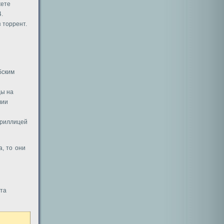
жете
.
 торрент.
бским
цы на
лии
ириллицей
, то они
та