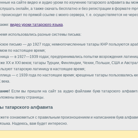
нные на сайте видео и аудио уроки по изучению татарского алфавита вы мо
 слушать онлайн, а также скачать бесплатно и без регистрации в формате mp4
 происходит по прямой ссылке с моего сервера, т. е. осуществляется не через
акже:
видео уроки татарского языка
.
ремя использовались разные системы письма:
ское письмо — до 1927 года; немногочисленные татары КНР пользуются ара
мом по настоящее время;
иница — в 1927—1939 годах; предпринимались попытки возрождения латини
же XX и XXI веков; татары Турции, Финляндии, Чехии, Польши, США и Австра
льзуют татарскую латиницу в настоящее время;
ллица — с 1939 года по настоящее время; крещеные татары пользовались к
X века.
ание!
Если вы пришли на сайт за аудио файлами букв татарского алфавита
оложены внизу страницы.
ы татарского алфавита
жете ознакомиться с правильным произношением и написанием букв алфави
 языка. Надеюсь, вам будет интересно.
р