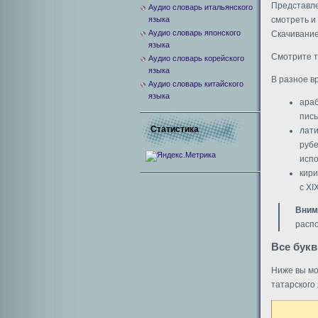
Представле
Аудио словарь итальянского
языка
смотреть и
Аудио словарь японского
Скачивание
языка
Смотрите т
Аудио словарь корейского
языка
В разное в
Аудио словарь китайского
языка
араб
пись
Статистика
лат
рубе
испо
кири
с XI
Вним
расп
Все букв
Ниже вы мо
татарского
Видеоплее