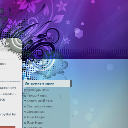
роки
Интересные языки
ачинающих
Немецкий язык
татарского
Финский язык
есь
Клингонский язык
Эльфийский язык
Сольресоль
е буквы вы
Язык Маори
Язык Нави