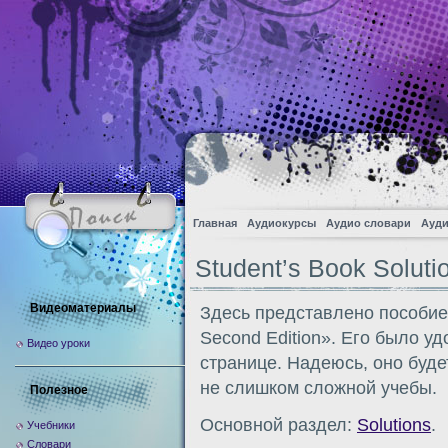
Главная
Аудиокурсы
Аудио словари
Ауди
Student’s Book Solut
Видеоматериалы
Здесь представлено пособие 
Second Edition». Его было у
Видео уроки
странице. Надеюсь, оно буде
не слишком сложной учебы.
Полезное
Основной раздел:
Solutions
.
Учебники
Словари