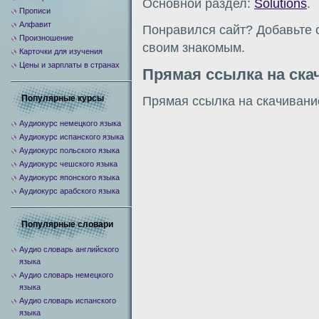
Основной раздел:
Solutions
.
Прописи
Алфавит
Понравился сайт? Добавьте 
Произношение
своим знакомым.
Карточки для изучения
Цены и зарплаты в странах
Прямая ссылка на ска
Популярные курсы
Прямая ссылка на скачивани
Аудиокурс немецкого языка
Аудиокурс испанского языка
Аудиокурс польского языка
Аудиокурс чешского языка
Аудиокурс японского языка
Аудиокурс арабского языка
Популярные словари
Аудио словарь английского
языка
Аудио словарь немецкого
языка
Аудио словарь испанского
языка