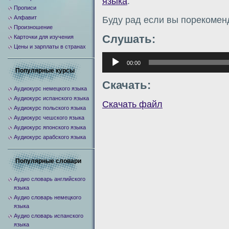
языка
.
Прописи
Алфавит
Буду рад если вы порекомен
Произношение
Слушать:
Карточки для изучения
Цены и зарплаты в странах
Аудиоплеер
00:00
Популярные курсы
Скачать:
Аудиокурс немецкого языка
Аудиокурс испанского языка
Скачать файл
Аудиокурс польского языка
Аудиокурс чешского языка
Аудиокурс японского языка
Аудиокурс арабского языка
Популярные словари
Аудио словарь английского
языка
Аудио словарь немецкого
языка
Аудио словарь испанского
языка