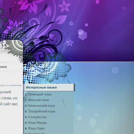
роки
Интересные языки
усский
Немецкий язык
 слова, но
Финский язык
й сайт вас
Клингонский язык
Эльфийский язык
Сольресоль
Язык Маори
Язык Нави