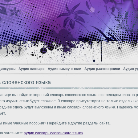
диокурсы
Аудио словари
Аудио самоучители
Аудио разговорники
Аудио у
 словенского языка
ранице вы найдете хороший словарь словенского языка с переводом слов на р
него изучить язык будет сложнее. В словаре присутствуют не только отдельные
озднее здесь будут выложены и иные словари словенского языка. Надеюсь мо
ует.
ы иные учебные пособия? Перейдите в другие разделы сайта.
о загляните:
аудио словарь словенского языка
.