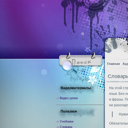
Главная
Ау
Словарь
Видеоматериалы
На этой ст
язык. Без 
Видео уроки
и фразы. П
не разочар
Полезное
Нужн
Учебники
Обязательн
Словари