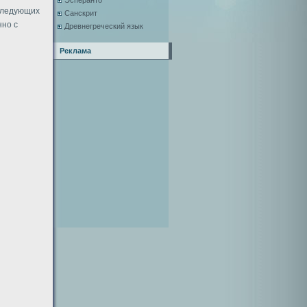
Эсперанто
 следующих
Санскрит
нно с
Древнегреческий язык
Реклама