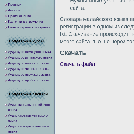
Нужны иные учебные по
Прописи
сайта.
Алфавит
Произношение
Словарь малайского языка вы
Карточки для изучения
регистрации в одном из следу
Цены и зарплаты в странах
txt. Скачивание происходит 
моего сайта, т. е. не через т
Популярные курсы
Скачать
Аудиокурс немецкого языка
Аудиокурс испанского языка
Скачать файл
Аудиокурс польского языка
Аудиокурс чешского языка
Аудиокурс японского языка
Аудиокурс арабского языка
Популярные словари
Аудио словарь английского
языка
Аудио словарь немецкого
языка
Аудио словарь испанского
языка