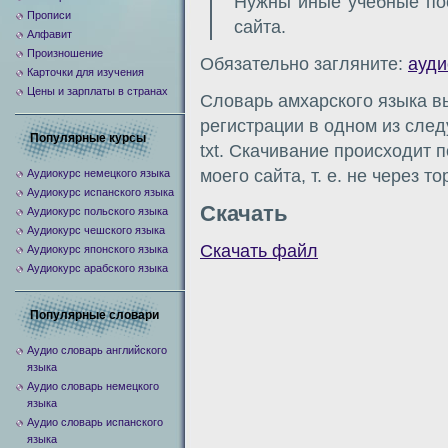
Нужны иные учебные по
Прописи
сайта.
Алфавит
Произношение
Обязательно загляните:
ауди
Карточки для изучения
Цены и зарплаты в странах
Словарь амхарского языка вы
регистрации в одном из следу
Популярные курсы
txt. Скачивание происходит 
моего сайта, т. е. не через т
Аудиокурс немецкого языка
Аудиокурс испанского языка
Скачать
Аудиокурс польского языка
Аудиокурс чешского языка
Скачать файл
Аудиокурс японского языка
Аудиокурс арабского языка
Популярные словари
Аудио словарь английского
языка
Аудио словарь немецкого
языка
Аудио словарь испанского
языка