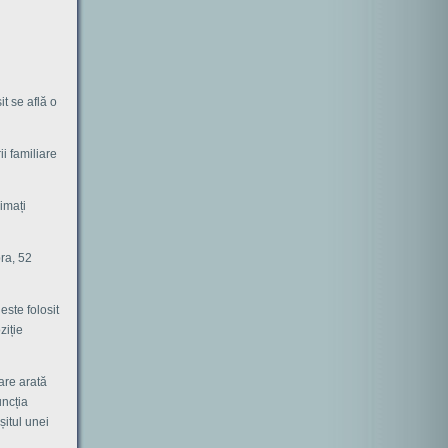
t se află o
i familiare
rimați
ra, 52
este folosit
ziție
care arată
uncția
șitul unei