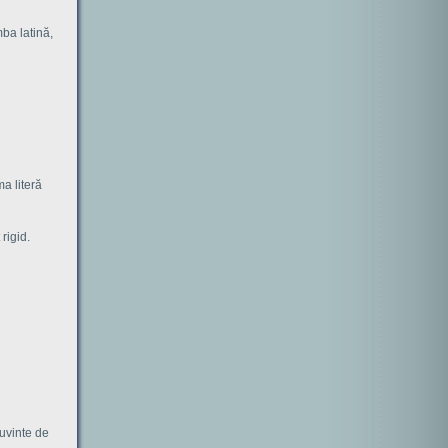
mba latină,
a literă
rigid.
cuvinte de