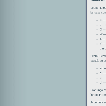
Loglan folose
iar șase sun
С — 
J — [
Q — 
W — 
X — 
Y — 
din 
Litera H est
Există, de a
ao —
ai — 
ei — 
oi — 
Pronunția ex
înregistrare
Accentul cad