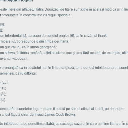
ște litere din alfabetul latin. Douăzeci de litere sunt citite în același mod ca și în li
t pronunțate în conformitate cu reguli speciale:
[ș];
j];
un interdental [s], aproape de sunetul englez [θ], ca în cuvântul thank;
moale [u], corespunde ü din limba germană;
un gutural [h], ca în limba georgiană;
un schwa, în limba română astfel se citesc «a» și «o» fără accent, de exemplu, ultim
cuvântul «корова».
e pronunțată ca în cuvântul hall în limba engleză, iar L denotă întotdeauna un sunet 
semenea, patru diftongi:
 [au];
[ai];
[ăi];
[oi].
emplară a sunetelor loglan poate fi auzită pe site-ul oficial al limbii, pe deasupra,
a a fost făcută chiar de însuși James Cook Brown.
e întotdeauna pe penultima silabă, cu excepția cazului în care conține litera u. În 