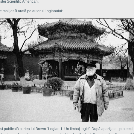
istei Scientific American.
e mai jos îl arată pe autorul Loglanului:
ost publicată cartea lui Brown “Loglan 1: Un limbaj logic”. După apariția ei, proiectul