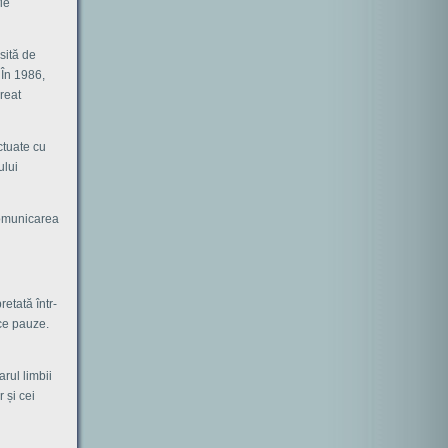
ie
sită de
. În 1986,
creat
ctuate cu
ului
Comunicarea
retată într-
ace pauze.
rul limbii
 și cei