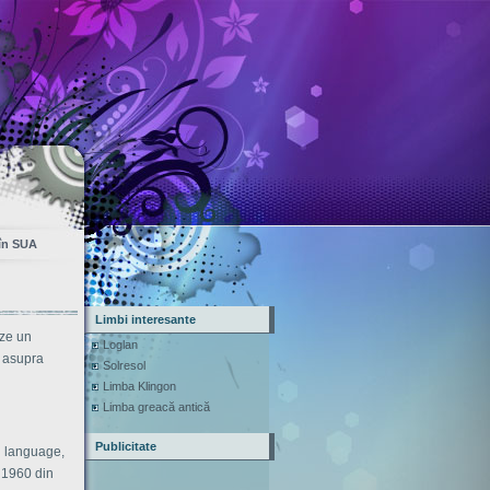
 în SUA
Limbi interesante
eze un
Loglan
i asupra
Solresol
Limba Klingon
Limba greacă antică
Publicitate
l language,
n 1960 din