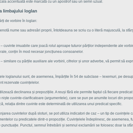
ocala accentuată este marcată cu un apostrof sau un semn uzual.
 limbajului loglan
ărți de vorbire în loglan:
notă nume sau adresări proprii, întotdeauna se scriu cu o literă majusculă, la sfârși
 – cuvinte imuabile care joacă rolul aproape tuturor părților independente ale vorbiri
urale, conțin în mod necesar joncțiunea consoanelor.
– similare cu părțile auxiliare ale vorbirii, cifrelor și unor adverbe, vă permit să exp
ele loglanului sunt, de asemenea, împărțite în 54 de subclase – lexemuri, pe desup
unt rezervate cuvințelelor.
lizează declinarea și prepozițiile. A reuși fără ele permite faptul că fiecare predicat 
niște cuvinte-clarificatoare (argumentele), care se pun pe anumite locuri din propo
ică, relația dintre cuvinte este determinată de utilizarea unui predicat specific.
anjarea cuvintelor după sloturi, se pot utiliza indicatori de caz – un tip de cuvințele 
mentelor cu predicatele dintr-o propoziție. Cuvințelele îndeplinesc, de asemenea, f
punctuație. Punctul, semnul întrebării și semnul exclamării se folosesc doar la sfâr