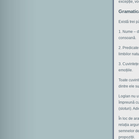
excepție, v
Gramatica
Există trei p
1. Nume – de
consoană.
2. Predicate
limbilor nat
3. Cuvintețe 
emoțiile.
Toate cuvint
dintre ele s
Loglan nu uti
împreună cu 
(sloturi). Ad
În loc de ar
relația argu
semnelor de 
propoziții.