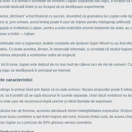
 activ: s-a format o societate de vorbitori Loglan (loglaniști sau logli), a început să f
revistă dedicată limbii și au început să se desfășoare experimente.
iectul „McGram” a fost finalizat cu succes, dovedind că gramatica lui Loglan este lip
ice și, prin urmare, acest limbaj poate fi ușor de înțeles pentru inteligența artificială
ajați ai Institutului Loglan, pentru a evita restricțiile privind drepturile de autor, au 
iune a limbii — lojban.
stribuției mici a loglanului, testele complete ale ipotezei Sapir-Whorf nu au fost efe
steia. Cu toate acestea, Brown, în observații informale, a constatat că studiul loglan
rbirea obișnuită a vorbitorilor nativi de engleză.
 tot în lume, loglan este deținut de nu mai mult de câteva zeci de mii de oameni. 
aj logic se desfășoară în principal pe Internet.
le caracteristici
stinge în primul rând prin faptul că nu este echivoc: fiecare propoziție poate fi interp
d, va fi posibil să se rupă discursul în cuvinte separate, chiar dacă vorbitorul nu f
ic este ușor de recunoscut după ureche și oferă libertate de exprimare.
ărului mic de foneme, accentul afectează minim inteligibilitatea expresiilor. Dicționa
t pe baza cuvintelor a opt limbi majore ale lumii, inclusiv limba rusă, de aceea chiar
sc loglan cu o precizie de 50% ghicesc sensul cuvintelor.
 limbajului loglan