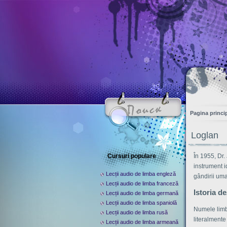
Pagina princi
Loglan
Cursuri populare
În 1955, Dr.
instrument i
Lecții audio de limba engleză
gândirii uman
Lecții audio de limba franceză
Istoria de
Lecții audio de limba germană
Lecții audio de limba spaniolă
Numele limbi
Lecții audio de limba rusă
literalmente
Lecții audio de limba armeană