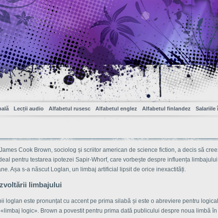
pală
Lecții audio
Alfabetul rusesc
Alfabetul englez
Alfabetul finlandez
Salariile
 James Cook Brown, sociolog și scriitor american de science fiction, a decis să cre
deal pentru testarea ipotezei Sapir-Whorf, care vorbește despre influența limbajulu
e. Așa s-a născut Loglan, un limbaj artificial lipsit de orice inexactități.
zvoltării limbajului
i loglan este pronunțat cu accent pe prima silabă și este o abreviere pentru logica
 «limbaj logic». Brown a povestit pentru prima dată publicului despre noua limbă î