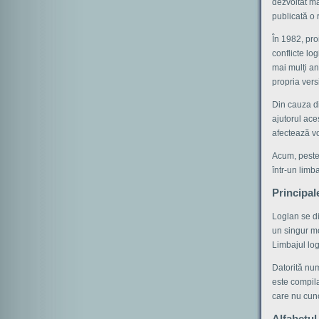
dezvoltat mai
publicată o 
În 1982, pro
conflicte log
mai mulți ang
propria vers
Din cauza di
ajutorul ace
afectează vo
Acum, peste
într-un limb
Principale
Loglan se di
un singur mo
Limbajul log
Datorită num
este compila
care nu cuno
Alfabetul