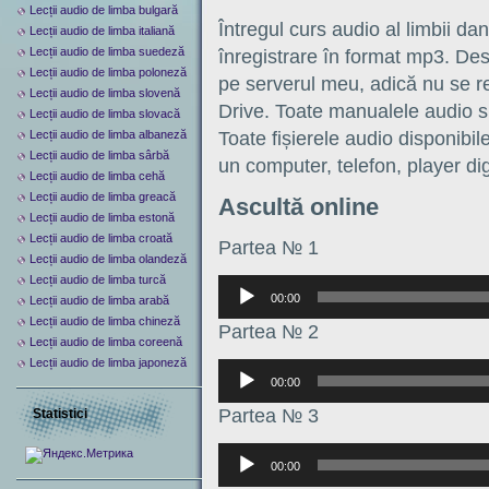
Lecții audio de limba bulgară
Întregul curs audio al limbii da
Lecții audio de limba italiană
Lecții audio de limba suedeză
înregistrare în format mp3. Desc
Lecții audio de limba poloneză
pe serverul meu, adică nu se re
Lecții audio de limba slovenă
Drive. Toate manualele audio s
Lecții audio de limba slovacă
Lecții audio de limba albaneză
Toate fișierele audio disponibil
Lecții audio de limba sârbă
un computer, telefon, player digi
Lecții audio de limba cehă
Lecții audio de limba greacă
Ascultă online
Lecții audio de limba estonă
Lecții audio de limba croată
Partea № 1
Lecții audio de limba olandeză
Lecții audio de limba turcă
Аудиоплеер
00:00
Lecții audio de limba arabă
Lecții audio de limba chineză
Partea № 2
Lecții audio de limba coreenă
Lecții audio de limba japoneză
Аудиоплеер
00:00
Partea № 3
Statistici
Аудиоплеер
00:00