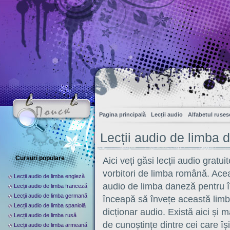
Pagina principală
Lecții audio
Alfabetul ruses
Lecții audio de limba 
Cursuri populare
Aici veți găsi lecții audio gratu
vorbitori de limba română. Acea
Lecții audio de limba engleză
audio de limba daneză pentru î
Lecții audio de limba franceză
Lecții audio de limba germană
înceapă să învețe această limbă
Lecții audio de limba spaniolă
dicționar audio. Există aici și 
Lecții audio de limba rusă
de cunoștințe dintre cei care își
Lecții audio de limba armeană