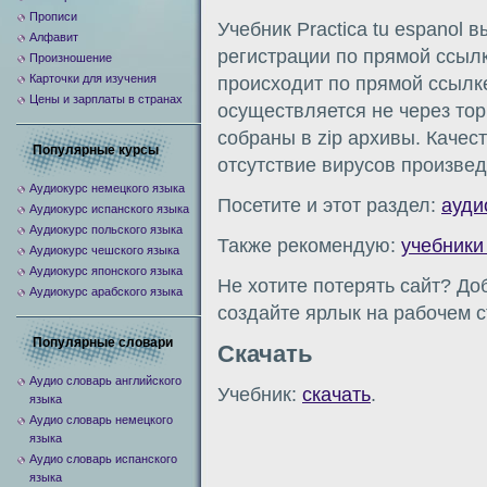
Прописи
Учебник Practica tu espanol 
Алфавит
регистрации по прямой ссылк
Произношение
Карточки для изучения
происходит по прямой ссылке 
Цены и зарплаты в странах
осуществляется не через то
собраны в zip архивы. Качес
Популярные курсы
отсутствие вирусов произвед
Аудиокурс немецкого языка
Посетите и этот раздел:
ауди
Аудиокурс испанского языка
Аудиокурс польского языка
Также рекомендую:
учебники
Аудиокурс чешского языка
Аудиокурс японского языка
Не хотите потерять сайт? До
Аудиокурс арабского языка
создайте ярлык на рабочем с
Популярные словари
Скачать
Аудио словарь английского
Учебник:
скачать
.
языка
Аудио словарь немецкого
языка
Аудио словарь испанского
языка