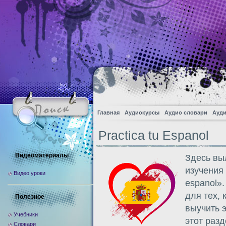
Главная
Аудиокурсы
Аудио словари
Ауди
Practica tu Espanol
Видеоматериалы
Здесь вы
изучения 
Видео уроки
espanol»
для тех,
Полезное
выучить э
Учебники
этот разд
Словари