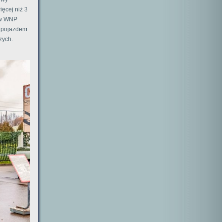
ięcej niż 3
tw WNP
m pojazdem
zych.