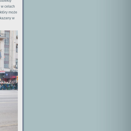
obiekty
 w celach
 który może
okazany w