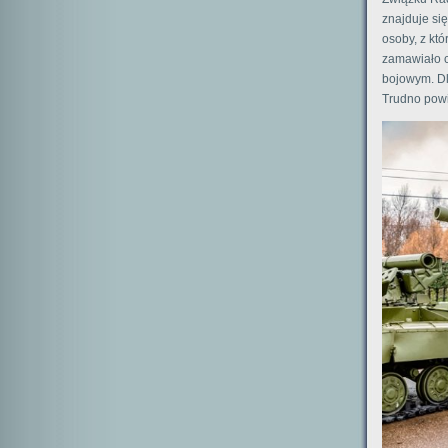
znajduje się
osoby, z kt
zamawiało c
bojowym. Dl
Trudno powie