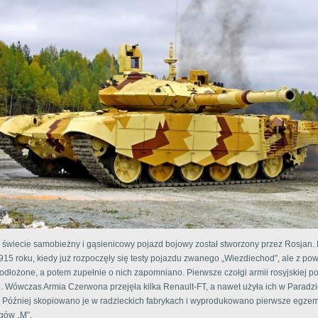
 świecie samobieżny i gąsienicowy pojazd bojowy został stworzony przez Rosjan. 
915 roku, kiedy już rozpoczęły się testy pojazdu zwanego „Wiezdiechod”, ale z p
odłożone, a potem zupełnie o nich zapomniano. Pierwsze czołgi armii rosyjskiej po
. Wówczas Armia Czerwona przejęła kilka Renault-FT, a nawet użyła ich w Paradz
 Później skopiowano je w radzieckich fabrykach i wyprodukowano pierwsze egze
gów „M”.