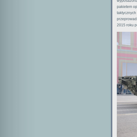
wyposażona 
pakietem op
taktycznych
przeprowadz
2015 roku p