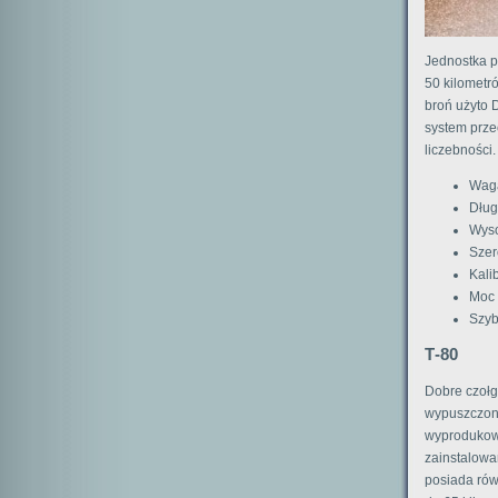
Jednostka p
50 kilometr
broń użyto 
system prze
liczebności.
Waga
Dług
Wyso
Szer
Kali
Moc 
Szyb
Т-80
Dobre czołgi
wypuszczone
wyprodukowa
zainstalowa
posiada rów