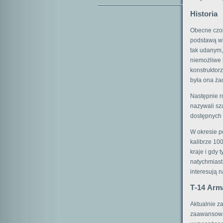
Historia
Obecne czoł
podstawą wi
tak udanym,
niemożliwe 
konstruktor
była ona żad
Następnie ro
nazywali sza
dostępnych 
W okresie p
kalibrze 100
kraje i gdy 
natychmiast 
interesują 
Т-14 Arm
Aktualnie za
zaawansowa