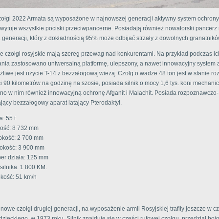
zołgi 2022 Armata są wyposażone w najnowszej generacji aktywny system ochrony 
hwytuje wszystkie pociski przeciwpancerne. Posiadają również nowatorski pancerz
4. generacji, który z dokładnością 95% może odbijać strzały z dowolnych granatnikó
 czołgi rosyjskie mają szereg przewag nad konkurentami. Na przykład podczas ic
ia zastosowano uniwersalną platformę, ulepszony, a nawet innowacyjny system 
żliwe jest użycie T-14 z bezzałogową wieżą. Czołg o wadze 48 ton jest w stanie ro
i 90 kilometrów na godzinę na szosie, posiada silnik o mocy 1,6 tys. koni mechani
no w nim również innowacyjną ochronę Afganit i Malachit. Posiada rozpoznawczo-
ący bezzałogowy aparat latający Pterodaktyl.
: 55 t.
ość: 8 732 mm
kość: 2 700 mm
okość: 3 900 mm
ber działa: 125 mm
silnika: 1 800 KM.
kość: 51 km/h
nowe czołgi drugiej generacji, na wyposażenie armii Rosyjskiej trafiły jeszcze w 
zieckiego, w 1973 roku. Silnik znajduje się w części rufowej czołgu, przedział boj