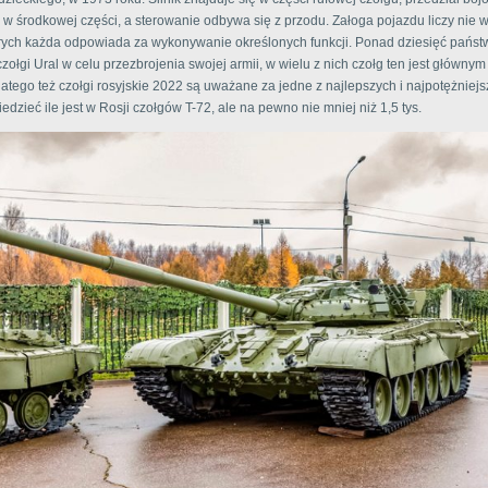
 w środkowej części, a sterowanie odbywa się z przodu. Załoga pojazdu liczy nie w
órych każda odpowiada za wykonywanie określonych funkcji. Ponad dziesięć pańs
zołgi Ural w celu przezbrojenia swojej armii, w wielu z nich czołg ten jest główny
atego też czołgi rosyjskie 2022 są uważane za jedne z najlepszych i najpotężniejs
dzieć ile jest w Rosji czołgów T-72, ale na pewno nie mniej niż 1,5 tys.