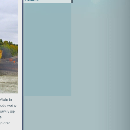
Miało to
owodu wojny
jawiły się
ie
mplarze