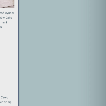
kość wynosi
trów. Jako
2 mm i
em
. Czołg
ędzić się