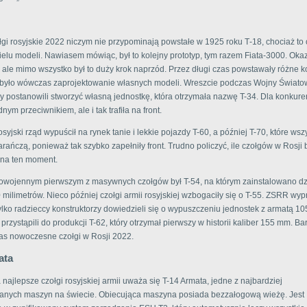
gi rosyjskie 2022 niczym nie przypominają powstałe w 1925 roku Т-18, chociaż to 
elu modeli. Nawiasem mówiąc, był to kolejny prototyp, tym razem Fiata-3000. Okaza
 ale mimo wszystko był to duży krok naprzód. Przez długi czas powstawały różne k
było wówczas zaprojektowanie własnych modeli. Wreszcie podczas Wojny Świato
zy postanowili stworzyć własną jednostkę, która otrzymała nazwę T-34. Dla konkure
nym przeciwnikiem, ale i tak trafiła na front.
syjski rząd wypuścił na rynek tanie i lekkie pojazdy T-60, a później T-70, które wsz
rańczą, ponieważ tak szybko zapełniły front. Trudno policzyć, ile czołgów w Rosji 
na ten moment.
owojennym pierwszym z masywnych czołgów był T-54, na którym zainstalowano dz
 milimetrów. Nieco później czołgi armii rosyjskiej wzbogaciły się o T-55. ZSRR wyp
tylko radzieccy konstruktorzy dowiedzieli się o wypuszczeniu jednostek z armatą 1
przystąpili do produkcji T-62, który otrzymał pierwszy w historii kaliber 155 mm. Ba
nas nowoczesne czołgi w Rosji 2022.
ata
 najlepsze czołgi rosyjskiej armii uważa się T-14 Armata, jedne z najbardziej
nych maszyn na świecie. Obiecująca maszyna posiada bezzałogową wieżę. Jest