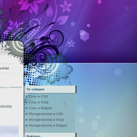
goński
To ciekawe
Ceny w USA
Ceny w Rosji
obiekty
Ceny w Bułgarii
Wynagrodzenia w USA
Wynagrodzenia w Rosji
Wynagrodzenia w Bułgarii
Reklama