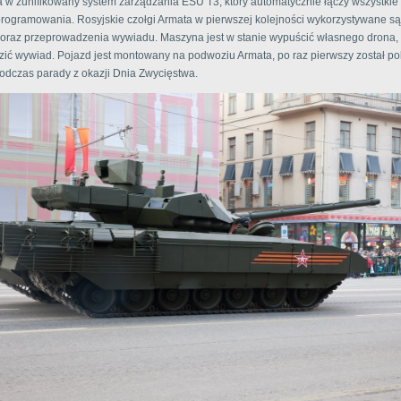
w zunifikowany system zarządzania ESU T3, który automatycznie łączy wszystkie 
rogramowania. Rosyjskie czołgi Armata w pierwszej kolejności wykorzystywane są
 oraz przeprowadzenia wywiadu. Maszyna jest w stanie wypuścić własnego drona,
ić wywiad. Pojazd jest montowany na podwoziu Armata, po raz pierwszy został p
odczas parady z okazji Dnia Zwycięstwa.