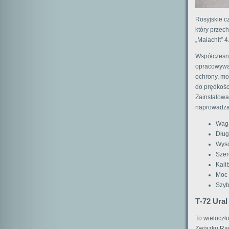
Rosyjskie c
który przec
„Malachit” 
Współczesne
opracowywan
ochrony, mo
do prędkośc
Zainstalowa
naprowadzaj
Waga
Dług
Wyso
Szer
Kali
Moc 
Szyb
Т-72 Ural
To wieloczło
Związku Rad