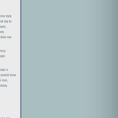
one były
ł się to
opie,
wej
ntów nie
yscy
było
iało o
rzedził inne
05 mm,
rdziej