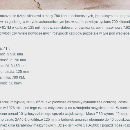
orusza się dzięki silnikowi o mocy 780 koni mechanicznych, jej maksymalna pręd
ów na godzinę, a w trybie autonomicznym jest w stanie przebyć dystans 700 kilome
D-81TM o kalibrze 125 milimetrów, zainstalowano również karabin maszynowy 7,6
ciwlotniczy. Wiele nowoczesnych rosyjskich czołgów pozostaje w tyle pod względ
: 41 t.
ość: 9 530 mm
kość: 2 190 mm
okość: 3 460 mm
ber działa: 125 mm
silnika: 780 KM.
kość: 50 km/h
 armii rosyjskiej 2022, które jako pierwsze otrzymały dynamiczną ochronę. Został
 w 1976 roku i od tego czasu cały czas są na uzbrojeniu rosyjskiej armii. W sumie
no ponad 10 tysięcy sztuk tego sprzętu wojskowego. Masa T-80 wynosi 42 tony,
no działo 2A46-1 o kalibrze 125 mm, a ładunek amunicji obejmuje do 40 pocisków
nież kilka karabinów maszynowych. Dzięki silnikowi GTD-1000T pojazd może rozp