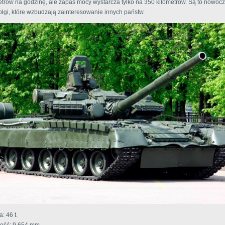
etrów na godzinę, ale zapas mocy wystarcza tylko na 350 kilometrów. Są to nowoc
zołgi, które wzbudzają zainteresowanie innych państw.
: 46 t.
ość: 9 654 mm