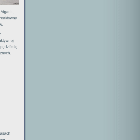
Afganit,
 reaktywny
w.
h
aktywnej
zpędzić się
cznych.
czasach
owy