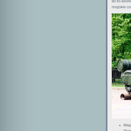
do 65 kilom
rosyjskie c
Waga
Dług