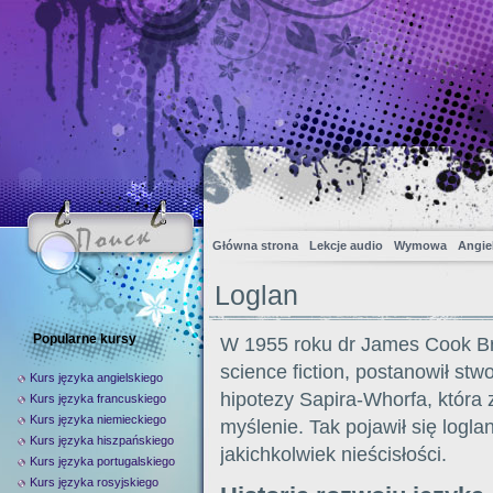
Główna strona
Lekcje audio
Wymowa
Angiel
Loglan
Popularne kursy
W 1955 roku dr James Cook Bro
science fiction, postanowił st
Kurs języka angielskiego
hipotezy Sapira-Whorfa, która 
Kurs języka francuskiego
Kurs języka niemieckiego
myślenie. Tak pojawił się logla
Kurs języka hiszpańskiego
jakichkolwiek nieścisłości.
Kurs języka portugalskiego
Kurs języka rosyjskiego