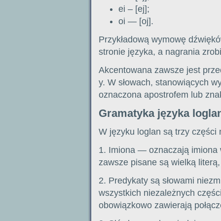
ei – [ej];
oi — [oj].
Przykładową wymowę dźwięków 
stronie języka, a nagrania zr
Akcentowana zawsze jest przedo
y. W słowach, stanowiących wy
oznaczona apostrofem lub zna
Gramatyka języka logla
W języku loglan są trzy części
1. Imiona — oznaczają imiona 
zawsze pisane są wielką literą,
2. Predykaty są słowami niezmi
wszystkich niezależnych częśc
obowiązkowo zawierają połącze