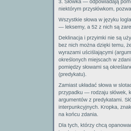
3. Słówka — odpowiadają pomo
niektórym przysłówkom, pozwal
Wszystkie słowa w języku logl
— leksemy, a 52 z nich są zar
Deklinacja i przyimki nie są u
bez nich można dzięki temu, ż
wyrazami uściślającymi (argum
określonych miejscach w zdaniu
pomiędzy słowami są określan
(predykatu).
Zamiast układać słowa w slot
przypadku — rodzaju słówek, k
argumentów z predykatami. Sł
interpunkcyjnych. Kropka, znak
na końcu zdania.
Dla tych, którzy chcą opanować 