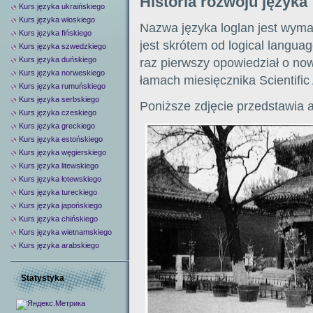
Historia rozwoju języka
Kurs języka ukraińskiego
Kurs języka włoskiego
Nazwa języka loglan jest wyma
Kurs języka fińskiego
jest skrótem od logical langua
Kurs języka szwedzkiego
Kurs języka duńskiego
raz pierwszy opowiedział o no
Kurs języka norweskiego
łamach miesięcznika Scientific
Kurs języka rumuńskiego
Kurs języka serbskiego
Poniższe zdjęcie przedstawia a
Kurs języka czeskiego
Kurs języka greckiego
Kurs języka estońskiego
Kurs języka węgierskiego
Kurs języka litewskiego
Kurs języka łotewskiego
Kurs języka tureckiego
Kurs języka japońskiego
Kurs języka chińskiego
Kurs języka wietnamskiego
Kurs języka arabskiego
Statystyka