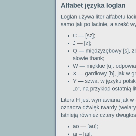
Alfabet języka loglan
Loglan używa liter alfabetu łaci
samo jak po łacinie, a sześć 
C — [sz];
J — [ż];
Q — międzyzębowy [s], zbl
słowie thank;
W — miękkie [u], odpowia
X — gardłowy [h], jak w g
Y — szwa, w języku polsk
„o”, na przykład ostatnią l
Litera H jest wymawiana jak w 
oznacza dźwięk twardy (welary
Istnieją również cztery dwugłosk
ao — [au];
ai – [aj];