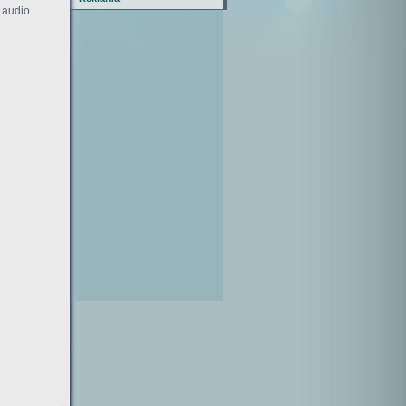
 audio