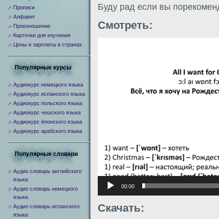
Буду рад если вы порекомен
Прописи
Алфавит
Смотреть:
Произношение
Карточки для изучения
Видеоплеер
Цены и зарплаты в странах
Популярные курсы
Аудиокурс немецкого языка
Аудиокурс испанского языка
Аудиокурс польского языка
Аудиокурс чешского языка
Аудиокурс японского языка
Аудиокурс арабского языка
Популярные словари
Аудио словарь английского
языка
00:00
Аудио словарь немецкого
языка
Скачать:
Аудио словарь испанского
языка