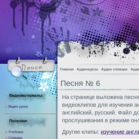
Главная
Аудиокурсы
Аудио словари
Ауди
Песня № 6
Видеоматериалы
На странице выложена песня
видеоклипов для изучения ан
Видео уроки
английский, русский. Файл д
прослушивания в режиме онл
Полезное
Другие клипы:
изучение англ
Учебники
Словари