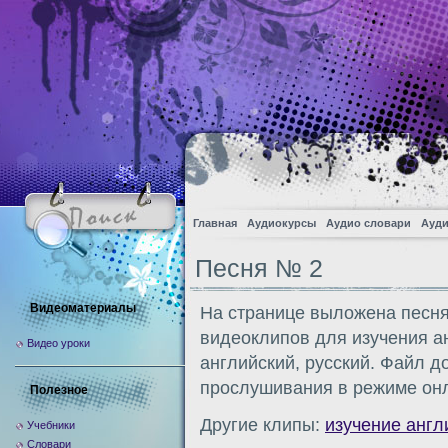
Главная
Аудиокурсы
Аудио словари
Ауди
Песня № 2
Видеоматериалы
На странице выложена песня
видеоклипов для изучения ан
Видео уроки
английский, русский. Файл д
прослушивания в режиме онл
Полезное
Другие клипы:
изучение англ
Учебники
Словари