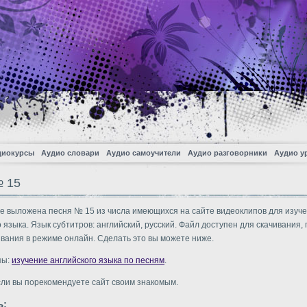
диокурсы
Аудио словари
Аудио самоучители
Аудио разговорники
Аудио у
 15
е выложена песня № 15 из числа имеющихся на сайте видеоклипов для изуч
о языка. Язык субтитров: английский, русский. Файл доступен для скачивания,
вания в режиме онлайн. Сделать это вы можете ниже.
пы:
изучение английского языка по песням
.
сли вы порекомендуете сайт своим знакомым.
ь: