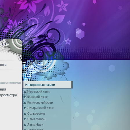
роки
Интересные языки
ения
Немецкий язык
 просмотра
Финский язык
Клингонский язык
Эльфийский язык
Сольресоль
Язык Маори
Язык Нави