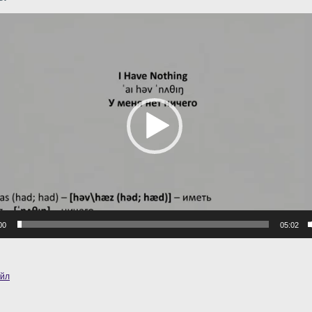
р
00
05:02
айл