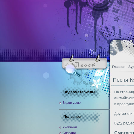
Главная
Ау
Песня №
Видеоматериалы
На страниц
английског
Видео уроки
и прослуши
Другие кли
Полезное
Буду рад е
Учебники
Смотрет
Словари